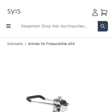
Waren
Gesamten Shop hier durchsuchen...
Sear
Zum Inhalt springen
Startseite
/
Antrieb für Friseurstühle d04