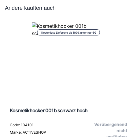
Press to skip carousel
Andere kauften auch
Kostenlose Lieferung ab 100€ unter nur 5€
Kosmetikhocker 001b schwarz hoch
Vorübergehend
Code: 104101
nicht
Marke: ACTIVESHOP
verfügbar