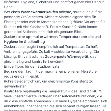
einfacher. Hygiene, Sicherheit und Komfort gehen hier Hand in
Hand.
Wer einen
Wachswärmer kaufen
möchte, sollte auch auf die
passende Größe achten. Kleinere Modelle eignen sich für
Einsteiger oder mobile Kosmetiker:innen, größere Varianten für
Studios mit viel Kundschaft. Preis = Qualität? Nicht immer –
gerade bei Aktionen lohnt sich ein genauer Blick.
Zuckerpaste optimal erwärmen: Temperaturkontrolle und
Hygiene im Studioalltag
Zuckerpaste reagiert empfindlich auf Temperatur. Zu heiß =
Verbrennungsgefahr. Zu kalt = schlechte Verarbeitung. Die
Lösung: Ein verlässliches
Zuckerpaste Wärmegerät
, das
gleichmäßig und kontrolliert erwärmt.
Einige Tipps für den Studioeinsatz:
Beginne den Tag mit der maximal empfohlenen Heizstufe,
reduziere dann leicht.
Rühre gelegentlich um, um gleichmäßige Konsistenz zu
gewährleisten.
Kontrolliere regelmäßig die Temperatur – ideal sind 37–40 °C.
Viele unserer Geräte verfügen über Automatikfunktionen, die
dir diese Kontrolle abnehmen. Für mehr Hygiene empfehlen sich
abnehmbare Innenbehälter, die sich separat reinigen lassen. Je
einfacher die Reinigung, desto hygienischer der Arbeitsablauf –