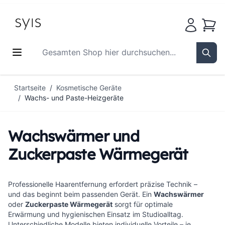
Waren
Gesamten Shop hier durchsuchen...
Sear
Zum Inhalt springen
Startseite
/
Kosmetische Geräte
/
Wachs- und Paste-Heizgeräte
Wachswärmer und
Zuckerpaste Wärmegerät
Professionelle Haarentfernung erfordert präzise Technik –
und das beginnt beim passenden Gerät. Ein
Wachswärmer
oder
Zuckerpaste Wärmegerät
sorgt für optimale
Erwärmung und hygienischen Einsatz im Studioalltag.
Unterschiedliche Modelle bieten individuelle Vorteile – je