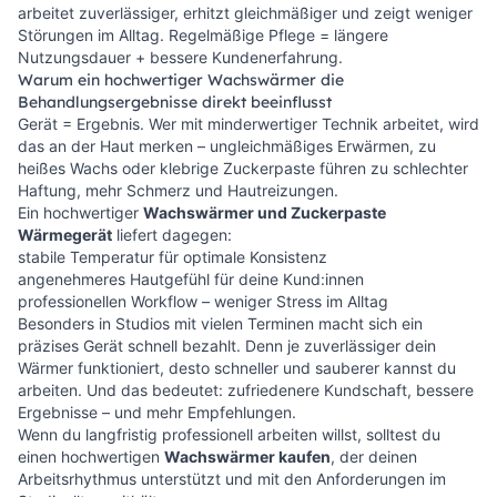
arbeitet zuverlässiger, erhitzt gleichmäßiger und zeigt weniger
Störungen im Alltag. Regelmäßige Pflege = längere
Nutzungsdauer + bessere Kundenerfahrung.
Warum ein hochwertiger Wachswärmer die
Behandlungsergebnisse direkt beeinflusst
Gerät = Ergebnis. Wer mit minderwertiger Technik arbeitet, wird
das an der Haut merken – ungleichmäßiges Erwärmen, zu
heißes Wachs oder klebrige Zuckerpaste führen zu schlechter
Haftung, mehr Schmerz und Hautreizungen.
Ein hochwertiger
Wachswärmer und Zuckerpaste
Wärmegerät
liefert dagegen:
stabile Temperatur für optimale Konsistenz
angenehmeres Hautgefühl für deine Kund:innen
professionellen Workflow – weniger Stress im Alltag
Besonders in Studios mit vielen Terminen macht sich ein
präzises Gerät schnell bezahlt. Denn je zuverlässiger dein
Wärmer funktioniert, desto schneller und sauberer kannst du
arbeiten. Und das bedeutet: zufriedenere Kundschaft, bessere
Ergebnisse – und mehr Empfehlungen.
Wenn du langfristig professionell arbeiten willst, solltest du
einen hochwertigen
Wachswärmer kaufen
, der deinen
Arbeitsrhythmus unterstützt und mit den Anforderungen im