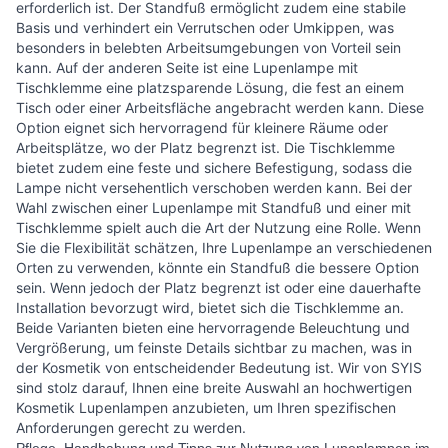
erforderlich ist. Der Standfuß ermöglicht zudem eine stabile
Basis und verhindert ein Verrutschen oder Umkippen, was
besonders in belebten Arbeitsumgebungen von Vorteil sein
kann. Auf der anderen Seite ist eine Lupenlampe mit
Tischklemme eine platzsparende Lösung, die fest an einem
Tisch oder einer Arbeitsfläche angebracht werden kann. Diese
Option eignet sich hervorragend für kleinere Räume oder
Arbeitsplätze, wo der Platz begrenzt ist. Die Tischklemme
bietet zudem eine feste und sichere Befestigung, sodass die
Lampe nicht versehentlich verschoben werden kann. Bei der
Wahl zwischen einer Lupenlampe mit Standfuß und einer mit
Tischklemme spielt auch die Art der Nutzung eine Rolle. Wenn
Sie die Flexibilität schätzen, Ihre Lupenlampe an verschiedenen
Orten zu verwenden, könnte ein Standfuß die bessere Option
sein. Wenn jedoch der Platz begrenzt ist oder eine dauerhafte
Installation bevorzugt wird, bietet sich die Tischklemme an.
Beide Varianten bieten eine hervorragende Beleuchtung und
Vergrößerung, um feinste Details sichtbar zu machen, was in
der Kosmetik von entscheidender Bedeutung ist. Wir von SYIS
sind stolz darauf, Ihnen eine breite Auswahl an hochwertigen
Kosmetik Lupenlampen anzubieten, um Ihren spezifischen
Anforderungen gerecht zu werden.
Pflege, Handhabung und Tipps zur Nutzung von Lupenlampen im