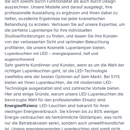
die sich sowohl durch Funktionalität als auch durch Design
auszeichnen. Unsere Modelle sind darauf ausgelegt, Ihre
professionelle Ausstattung zu ergänzen und Ihnen dabei zu
helfen, exzellente Ergebnisse bei jeder kosmetischen
Behandlung zu erzielen. Vertrauen Sie auf unsere Expertise, um
die perfekte Lupenlampe für Ihre individuellen
Studioanforderungen zu finden, und lassen Sie Ihre Kunden
von der verbesserten Sicht und optimalen Beleuchtung
profitieren, die unsere Kosmetik Lupenlampen bieten.
Lupenleuchten mit LED – energiesparend, hell und
augenschonend
Sehr geehrte Kundinnen und Kunden, wenn es um die Wahl der
richtigen Lupenleuchten geht, ist die LED-Technologie
zweifellos eine der besten Optionen auf dem Markt. Bei SYIS
bieten wir Ihnen Lupenleuchten, die mit modernster LED-
Technologie ausgestattet sind und zahlreiche Vorteile bieten.
Hier sind einige Gründe, warum unsere LED-Lupenleuchten die
bevorzugte Wahl für den professionellen Einsatz sind:
Energieeffizienz:
LED-Leuchten sind bekannt für ihren
niedrigen Energieverbrauch. Sie können bis zu 80% weniger
Energie verbrauchen als herkömmliche Glühlampen, was nicht
nur die Betriebskosten senkt, sondern auch umweltfreundlicher
ist. Unsere energiesparenden Lupenleuchten sind somit nicht