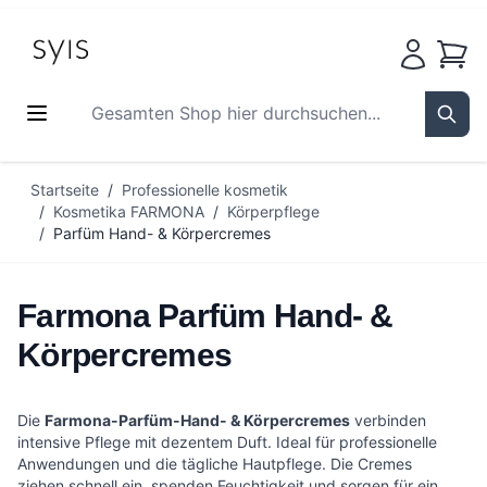
Waren
Gesamten Shop hier durchsuchen...
Sear
Zum Inhalt springen
Startseite
/
Professionelle kosmetik
/
Kosmetika FARMONA
/
Körperpflege
/
Parfüm Hand- & Körpercremes
Farmona Parfüm Hand- &
Körpercremes
Die
Farmona-Parfüm-Hand- & Körpercremes
verbinden
intensive Pflege mit dezentem Duft. Ideal für professionelle
Anwendungen und die tägliche Hautpflege. Die Cremes
ziehen schnell ein, spenden Feuchtigkeit und sorgen für ein