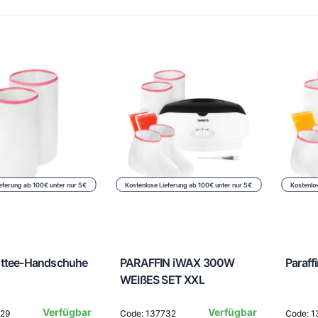
eferung ab 100€ unter nur 5€
Kostenlose Lieferung ab 100€ unter nur 5€
Kostenlo
ottee-Handschuhe
PARAFFIN iWAX 300W
Paraff
WEIßES SET XXL
Verfügbar
Verfügbar
129
Code: 137732
Code: 