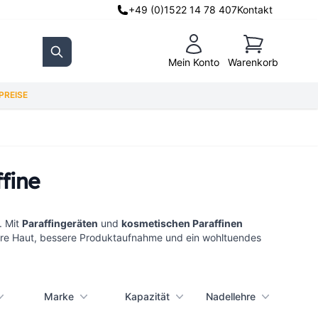
+49 (0)1522 14 78 407
Kontakt
Warenkorb
Mein Konto
Warenkorb
Search
REISE
fine
. Mit
Paraffingeräten
und
kosmetischen Paraffinen
here Haut, bessere Produktaufnahme und ein wohltuendes
Marke
Kapazität
Nadellehre