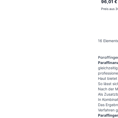
96,01 €
Preis aus 
16
Element
Paraffinger
Paraffina
gleichzeiti
professione
Haut biete
So lässt si
Nach der M
Als Zusatzb
In Kombinat
Das Ergebni
Verfahren g
Paraffinge