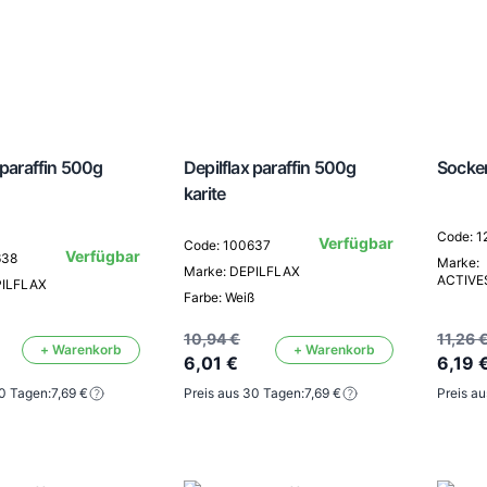
 paraffin 500g
Depilflax paraffin 500g
Socken
karite
Code: 1
Verfügbar
Code: 100637
Verfügbar
638
Marke:
Marke: DEPILFLAX
ACTIV
PILFLAX
Farbe: Weiß
10,94 €
11,26 
+ Warenkorb
+ Warenkorb
6,01 €
6,19 
30 Tagen:
7,69 €
Preis aus 30 Tagen:
7,69 €
Preis a