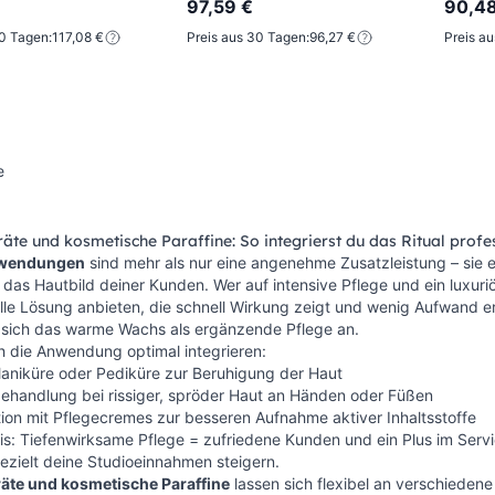
97,59 €
90,48
30 Tagen:
117,08 €
Preis aus 30 Tagen:
96,27 €
Preis a
e
äte und kosmetische Paraffine: So integrierst du das Ritual profe
nwendungen
sind mehr als nur eine angenehme Zusatzleistung – sie
g das Hautbild deiner Kunden. Wer auf intensive Pflege und ein luxu
lle Lösung anbieten, die schnell Wirkung zeigt und wenig Aufwand er
t sich das warme Wachs als ergänzende Pflege an.
ch die Anwendung optimal integrieren:
aniküre oder Pediküre zur Beruhigung der Haut
ehandlung bei rissiger, spröder Haut an Händen oder Füßen
ion mit Pflegecremes zur besseren Aufnahme aktiver Inhaltsstoffe
s: Tiefenwirksame Pflege = zufriedene Kunden und ein Plus im Servi
ezielt deine Studioeinnahmen steigern.
räte und kosmetische Paraffine
lassen sich flexibel an verschiedene 