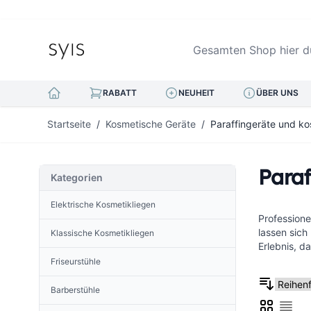
Gesamten Shop hier durc
RABATT
NEUHEIT
ÜBER UNS
Zum Inhalt springen
Startseite
/
Kosmetische Geräte
/
Paraffingeräte und ko
Paraf
Kategorien
Elektrische Kosmetikliegen
Professione
lassen sic
Klassische Kosmetikliegen
Erlebnis, 
Friseurstühle
Barberstühle
Liste