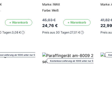
AX
Marke: IWAX
Marke:
ß
Farbe: Weiß
45,03 €
41,82 
+ Warenkorb
+ Warenkorb
24,76 €
22,99
30 Tagen:
3,08 €
Preis aus 30 Tagen:
27,01 €
Preis a
ose Lieferung ab 100€ unter nur 5€
Kos
Kostenlose Lieferung ab 100€ unter nur 5€