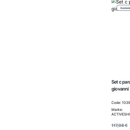
Kostenl
Set c pa
giovanni
Code: 103
Marke:
ACTIVESH
117,08 €