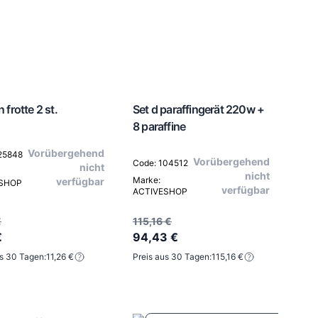
 frotte 2 st.
Set d paraffingerät 220w +
8 paraffine
Vorübergehend
25848
Vorübergehend
Code: 104512
nicht
nicht
Marke:
verfügbar
ESHOP
verfügbar
ACTIVESHOP
€
115,16 €
€
94,43 €
us 30 Tagen:
11,26 €
Preis aus 30 Tagen:
115,16 €