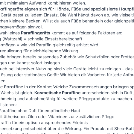
 mit minimalem Aufwand kombinieren wollen.
affingeräte eignen sich für Hände, Füße und spezialisierte Hautpf
 Gerät passt zu jedem Einsatz. Die Wahl hängt davon ab, wie vielse
hen kleinere Becken. Willst du auch Füße behandeln oder gleichzeit
ngsvermögen sinnvoll.
swahl eines
Paraffingeräts
kommt es auf folgende Faktoren an:
g (Wattzahl) = schnelle Einsatzbereitschaft
mögen = wie viel Paraffin gleichzeitig erhitzt wird
egulierung für gleichbleibende Wirkung
lle bringen bereits passendes Zubehör wie Schutzfolien oder Frotte
en und kannst sofort loslegen.
uch bei intensiver Nutzung sind viele Geräte leicht zu reinigen – da
ösung oder stationäres Gerät: Wir bieten dir Varianten für jede Anfo
en.
e Paraffine in der Kabine: Welche Zusammensetzungen bringen s
 Wachs ist gleich.
Kosmetische Paraffine
unterscheiden sich in Duft,
chmeidig und aufnahmefähig für weitere Pflegeprodukte zu machen.
l stehen:
Paraffine ohne Duft für empfindliche Haut
it ätherischen Ölen oder Vitaminen zur zusätzlichen Pflege
raffin für ein optisch ansprechendes Erlebnis
nsetzung entscheidet über die Wirkung. Ein Produkt mit Shea-Butter