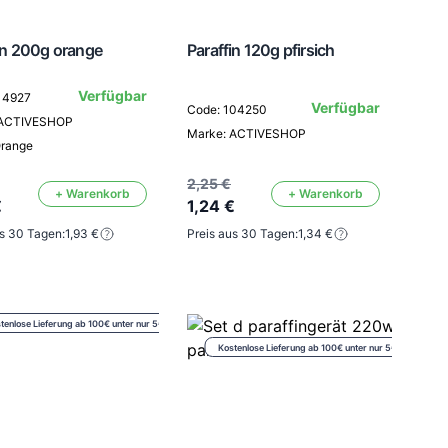
in 200g orange
Paraffin 120g pfirsich
Verfügbar
14927
Verfügbar
Code: 104250
 ACTIVESHOP
Marke: ACTIVESHOP
Orange
2,25 €
+ Warenkorb
+ Warenkorb
€
1,24 €
us 30 Tagen:
1,93 €
Preis aus 30 Tagen:
1,34 €
tenlose Lieferung ab 100€ unter nur 5€
Kostenlose Lieferung ab 100€ unter nur 5€