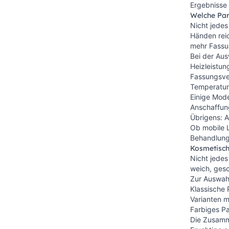
Ergebnisse
Welche Par
Nicht jedes
Händen reic
mehr Fassu
Bei der Au
Heizleistun
Fassungsver
Temperaturr
Einige Mode
Anschaffung
Übrigens: A
Ob mobile L
Behandlung
Kosmetisch
Nicht jedes
weich, ges
Zur Auswah
Klassische 
Varianten m
Farbiges Pa
Die Zusamme