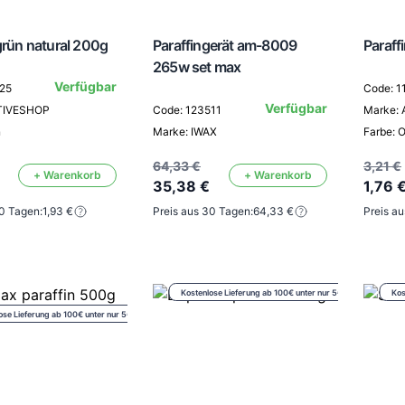
grün natural 200g
Paraffingerät am-8009
Paraff
265w set max
Verfügbar
525
Code: 1
Verfügbar
TIVESHOP
Code: 123511
Marke:
n
Marke: IWAX
Farbe: 
64,33 €
3,21 €
+ Warenkorb
+ Warenkorb
35,38 €
1,76 
30 Tagen:
1,93 €
Preis aus 30 Tagen:
64,33 €
Preis a
Kostenlose Lieferung ab 100€ unter nur 5€
Kos
ose Lieferung ab 100€ unter nur 5€