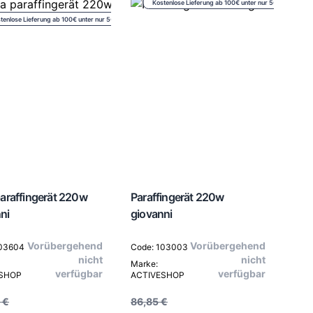
Kostenlose Lieferung ab 100€ unter nur 5€
tenlose Lieferung ab 100€ unter nur 5€
paraffingerät 220w
Paraffingerät 220w
ni
giovanni
Vorübergehend
Vorübergehend
103604
Code: 103003
nicht
nicht
Marke:
verfügbar
verfügbar
ESHOP
ACTIVESHOP
 €
86,85 €