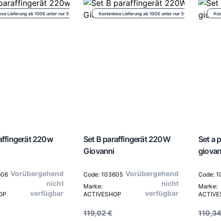
ose Lieferung ab 100€ unter nur 5€
Kostenlose Lieferung ab 100€ unter nur 5€
Kos
raffingerät 220w
Set B paraffingerät 220W
Set a 
Giovanni
giovan
Vorübergehend
Vorübergehend
606
Code: 103605
Code: 
nicht
nicht
Marke:
Marke:
verfügbar
verfügbar
OP
ACTIVESHOP
ACTIV
119,02 €
110,34