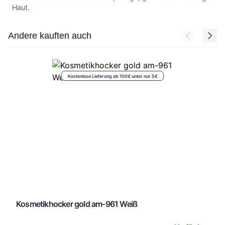
Haut.
Press to skip carousel
Andere kauften auch
Kostenlose Lieferung ab 100€ unter nur 5€
Kosmetikhocker gold am-961 Weiß