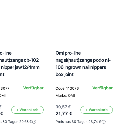
o-line
Omi pro-line
(haut)zange cb-102
nagel(haut)zange podo nl-
e nipper jaw12/4mm
106 ingrown nail nippers
int
box joint
Verfügbar
Verfügbar
13077
Code: 113076
OMI
Marke: OMI
€
39,57 €
+ Warenkorb
+ Warenkorb
 €
21,77 €
us 30 Tagen:
29,68 €
Preis aus 30 Tagen:
23,74 €