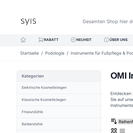
Gesamten Shop hier durc
RABATT
NEUHEIT
ÜBER UNS
Zum Inhalt springen
Startseite
/
Podologie
/
Instrumente für Fußpflege & Po
OMI I
Kategorien
Elektrische Kosmetikliegen
Entdecken S
Sie auf uns
Klassische Kosmetikliegen
Instrumente
Friseurstühle
Barberstühle
Liste