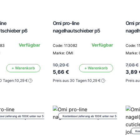
ine
Omi pro-line
Omi pr
tschieber p6
nagelhautschieber p5
nagelh
Verfügbar
Verfügbar
083
Code: 113082
Code: 1
I
Marke: OMI
Marke: 
10,29 €
7,08 €
+ Warenkorb
+ Warenkorb
5,66 €
3,89 
30 Tagen:
10,29 €
Preis aus 30 Tagen:
10,29 €
Preis a
ose Lieferung ab 100€ unter nur 5€
Kostenlose Lieferung ab 100€ unter nur 5€
Kos