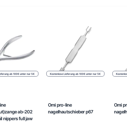
eferung ab 100€ unter nur 5€
Kostenlose Lieferung ab 100€ unter nur 5€
Kostenlo
ine
Omi pro-line
Omi pr
ut)zange ab-202
nagelhautschieber p67
nagelh
il nippers full jaw