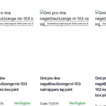
ose Lieferung ab 100€ unter nur 5€
Kostenlose Lieferung ab 100€ unter nur 5€
Kos
ine
Omi pro-line
Omi pr
ut)zange nb-103
nagel(haut)zange nl-103
nagel(
ers box joint
nail nippers lap joint
102 in
box jo
Verfügbar
Verfügbar
075
Code: 113074