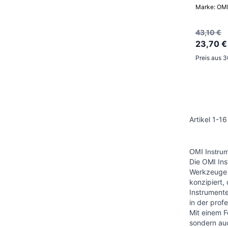
Marke: OM
43,10 €
23,70 €
Preis aus 
Artikel
1
-
16
OMI Instrum
Die OMI In
Werkzeuge f
konzipiert
Instrumente
in der prof
Mit einem F
sondern auc