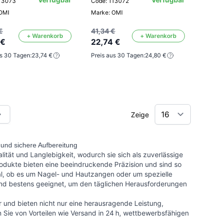
113073
Code: 113072
OMI
Marke: OMI
€
41,34 €
+ Warenkorb
+ Warenkorb
 €
22,74 €
us 30 Tagen:
23,74 €
Preis aus 30 Tagen:
24,80 €
Zeige
ade die Seite
 und sichere Aufbereitung
ität und Langlebigkeit, wodurch sie sich als zuverlässige
odukte bieten eine beeindruckende Präzision und sind so
al, ob es um Nagel- und Hautzangen oder um spezielle
ind bestens geeignet, um den täglichen Herausforderungen
r und bieten nicht nur eine herausragende Leistung,
 Sie von Vorteilen wie Versand in 24 h, wettbewerbsfähigen