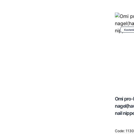
Kostenl
Omi pro-l
nagel(ha
nail nipp
Code: 113