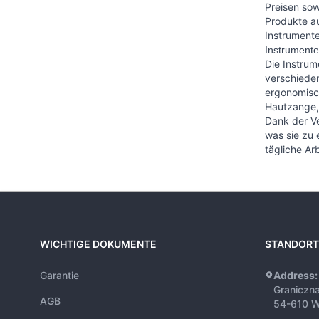
Preisen sow
Produkte au
Instrumente
Instrumente
Die Instrum
verschieden
ergonomisch
Hautzange,
Dank der Ve
was sie zu 
tägliche Ar
WICHTIGE DOKUMENTE
STANDORT
Garantie
Address:
Graniczn
AGB
54-610 W