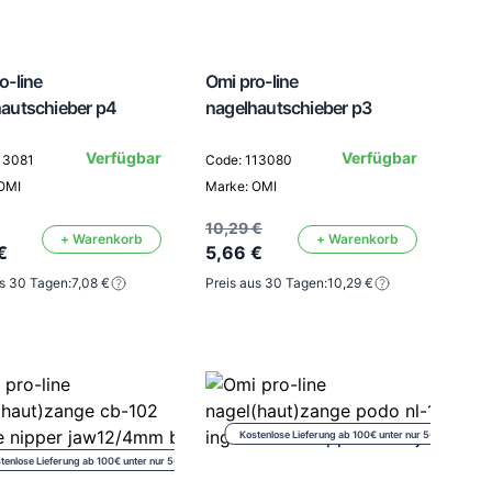
o-line
Omi pro-line
autschieber p4
nagelhautschieber p3
Verfügbar
Verfügbar
13081
Code: 113080
OMI
Marke: OMI
10,29 €
+ Warenkorb
+ Warenkorb
€
5,66 €
us 30 Tagen:
7,08 €
Preis aus 30 Tagen:
10,29 €
Kostenlose Lieferung ab 100€ unter nur 5€
tenlose Lieferung ab 100€ unter nur 5€