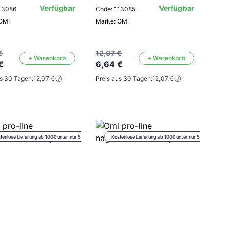
Verfügbar
Verfügbar
13086
Code: 113085
OMI
Marke: OMI
€
12,07 €
+ Warenkorb
+ Warenkorb
€
6,64 €
us 30 Tagen:
12,07 €
Preis aus 30 Tagen:
12,07 €
tenlose Lieferung ab 100€ unter nur 5€
Kostenlose Lieferung ab 100€ unter nur 5€