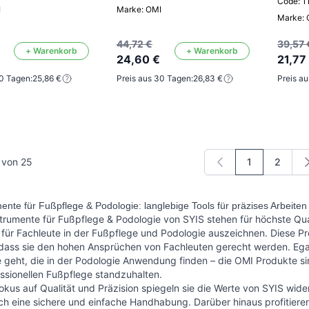
Code: 
I
Marke: OMI
Marke: 
44,72 €
39,57 
+ Warenkorb
+ Warenkorb
24,60 €
21,77
30 Tagen:
25,86 €
Preis aus 30 Tagen:
26,83 €
Preis a
von
25
1
2
Sie lesen ger
Seite
ente für Fußpflege & Podologie: langlebige Tools für präzises Arbeiten
strumente für Fußpflege &
Podologie
von SYIS stehen für höchste Qual
ür Fachleute in der Fußpflege und Podologie auszeichnen. Diese Pr
, dass sie den hohen Ansprüchen von Fachleuten gerecht werden. Eg
 geht, die in der Podologie Anwendung finden – die OMI Produkte s
essionellen Fußpflege standzuhalten.
okus auf Qualität und Präzision spiegeln sie die Werte von SYIS wide
h eine sichere und einfache Handhabung. Darüber hinaus profitieren