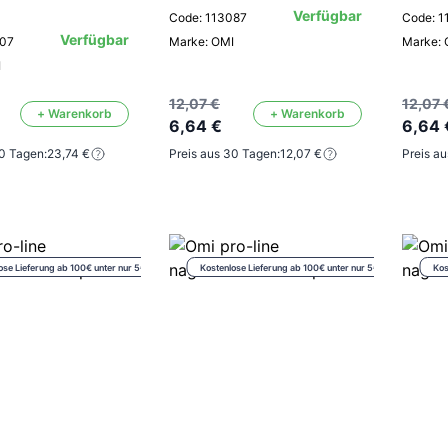
Verfügbar
Code: 113087
Code: 1
Verfügbar
807
Marke: OMI
Marke: 
I
12,07 €
12,07 
+ Warenkorb
+ Warenkorb
6,64 €
6,64 
30 Tagen:
23,74 €
Preis aus 30 Tagen:
12,07 €
Preis a
ose Lieferung ab 100€ unter nur 5€
Kostenlose Lieferung ab 100€ unter nur 5€
Kos