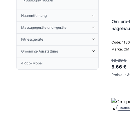
Podologie-Hocker
Tragbare Friseurwaschanlagen
Head Spa / Hair Spa
Haarentfernung
Omi pro-l
Zubehör für Enthaarung
Massagegeräte und -geräte
nagelhau
Wachs- und Zuckerenthaarung DEPILFLAX
Massagestühle
Wachsenthaarung QUICKEPIL
Enthaarungskosmetik
Fitnessgeräte
Code: 113
Massagegeräte
Wachs- und Paste-Heizgeräte
Warmwachs
Yogamatten
Marke: OM
Massageliegen
Grooming-Ausstattung
Epilationsspatel
Dosenwachse
Enthaarungswachse
Groomingtische
Wachspatronen
10,29 €
4Rico-Möbel
Haarentfernung-Sets
5,66 €
Haarentfernung-Sets
Preis aus 
Kostenl