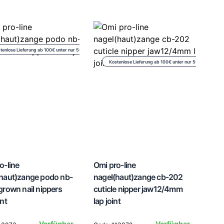
tenlose Lieferung ab 100€ unter nur 5€
Kostenlose Lieferung ab 100€ unter nur 5€
o-line
Omi pro-line
haut)zange podo nb-
nagel(haut)zange cb-202
grown nail nippers
cuticle nipper jaw12/4mm
int
lap joint
Verfügbar
Verfügbar