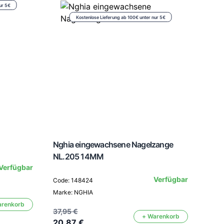
ur 5€
Kostenlose Lieferung ab 100€ unter nur 5€
Nghia eingewachsene Nagelzange
Snip
NL.205 14MM
Verfügbar
Verfügbar
Code: 148424
Code
Marke: NGHIA
Mark
arenkorb
37,95 €
+ Warenkorb
20,87 €