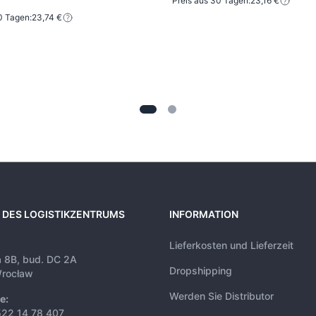
Preis aus 30 Tagen:
23,16 €
0 Tagen:
23,74 €
 DES LOGISTIKZENTRUMS
INFORMATION
Lieferkosten und Lieferzeit
a 8B, bud. DC 2A
Dropshipping
rocław
Werden Sie Distributor
e:
522 14 78 407