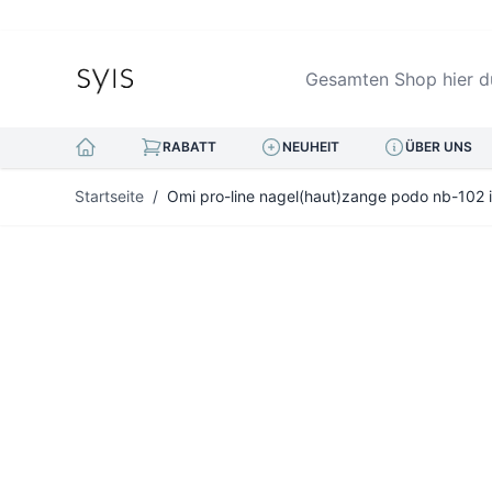
Gesamten Shop hier durc
RABATT
NEUHEIT
ÜBER UNS
Zum Inhalt springen
Startseite
/
Omi pro-line nagel(haut)zange podo nb-102 in