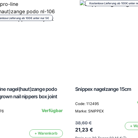
Kostenlose Lieferung ab 100€ unter n
enlose Lieferung ab 100€ unter nur 5€
line nagel(haut)zange podo
Snippex nagelzange 15cm
grown nail nippers box joint
Code: 112495
Verfügbar
76
Marke: SNIPPEX
38,60 €
+ W
21,23 €
+ Warenkorb