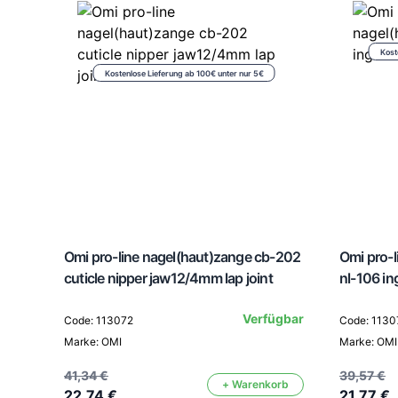
Kost
Kostenlose Lieferung ab 100€ unter nur 5€
Omi pro-line nagel(haut)zange cb-202
Omi pro-
cuticle nipper jaw12/4mm lap joint
nl-106 in
Verfügbar
Code: 113072
Code: 1130
Marke: OMI
Marke: OMI
41,34 €
39,57 €
+ Warenkorb
22,74 €
21,77 €