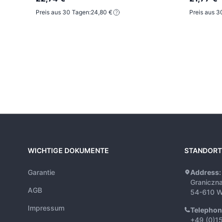
Preis aus 30 Tagen:
24,80 €
Preis aus 3
WICHTIGE DOKUMENTE
STANDORT
Garantie
Address:
Graniczn
AGB
54-610 W
Impressum
Telephon
+49 (0)1