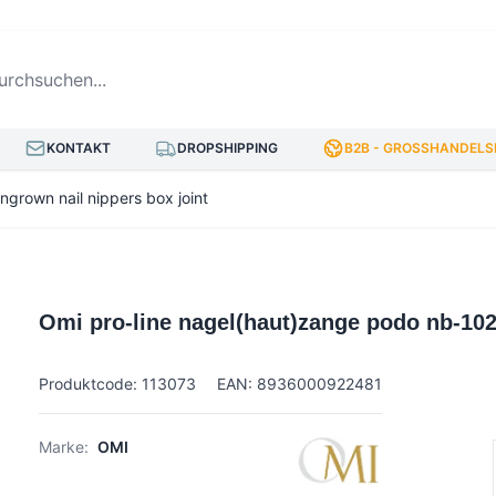
hsuchen...
KONTAKT
DROPSHIPPING
B2B - GROSSHANDELSP
grown nail nippers box joint
Omi pro-line nagel(haut)zange podo nb-102 
Produktcode: 113073
EAN: 8936000922481
Marke:
OMI