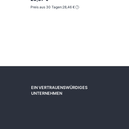
20,9
Preis aus 30 Tagen:
28,46 €
11,5
Preis
EIN VERTRAUENSWÜRDIGES
UNTERNEHMEN