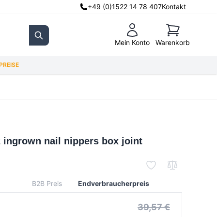
+49 (0)1522 14 78 407
Kontakt
Warenkorb
Mein Konto
Warenkorb
Search
REISE
ingrown nail nippers box joint
B2B Preis
Endverbraucherpreis
39,57 €