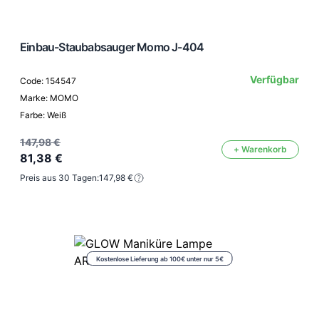
Einbau-Staubabsauger Momo J-404
Verfügbar
Code: 154547
Marke: MOMO
Farbe: Weiß
147,98 €
+ Warenkorb
81,38 €
Preis aus 30 Tagen:
147,98 €
Kostenlose Lieferung ab 100€ unter nur 5€