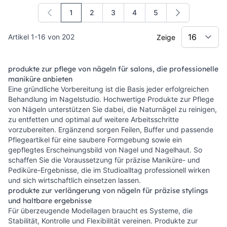
1
2
3
4
5
Sie lesen gerade die Seite
Seite
Seite
Seite
Seite
Artikel
1
-
16
von
202
Zeige
produkte zur pflege von nägeln für salons, die professionelle
maniküre anbieten
Eine gründliche Vorbereitung ist die Basis jeder erfolgreichen
Behandlung im Nagelstudio. Hochwertige Produkte zur Pflege
von Nägeln unterstützen Sie dabei, die Naturnägel zu reinigen,
zu entfetten und optimal auf weitere Arbeitsschritte
vorzubereiten. Ergänzend sorgen Feilen, Buffer und passende
Pflegeartikel für eine saubere Formgebung sowie ein
gepflegtes Erscheinungsbild von Nagel und Nagelhaut. So
schaffen Sie die Voraussetzung für präzise Maniküre- und
Pediküre-Ergebnisse, die im Studioalltag professionell wirken
und sich wirtschaftlich einsetzen lassen.
produkte zur verlängerung von nägeln für präzise stylings
und haltbare ergebnisse
Für überzeugende Modellagen braucht es Systeme, die
Stabilität, Kontrolle und Flexibilität vereinen. Produkte zur