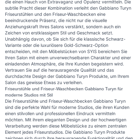
die einen Hauch von Extravaganz und Opulenz vermitteln. Die
subtile Pracht dieser Kombination verleiht den Gabbiano Turyn
Friseurstühlen und den Friseur-Waschbecken eine
beeindruckende Präsenz, die nicht nur die visuelle
Anziehungskraft Ihres Salons verstärkt, sondern auch ein
Zeichen von erstklassigem Stil und Geschmack setzt.
Unabhängig davon, ob Sie sich für die klassische Schwarz-
Variante oder die luxuriösere Gold-Schwarz-Option
entscheiden, mit den Möbelstücken von SYIS bereichern Sie
Ihren Salon mit einem unverwechselbaren Charakter und einer
einladenden Atmosphäre, die Ihre Kunden begeistern wird.
Vertrauen Sie auf die herausragende Qualität und das
durchdachte Design der Gabbiano Turyn Produkte, um Ihrem
Salon das gewisse Etwas zu verleihen.
Friseurstühle und Friseur-Waschbecken Gabbiano Turyn für
moderne Studios mit Stil
Die Friseurstühle und Friseur-Waschbecken Gabbiano Turyn
sind die perfekte Wahl für moderne Studios, die ihren Kunden
einen stilvollen und professionellen Eindruck vermitteln
möchten. Mit ihrem eleganten Design und der hochwertigen
Verarbeitung werden diese Möbelstücke zu einem zentralen
Element jedes Friseurstudios. Die Gabbiano Turyn Produkte
zeichnen sich durch ihre herausragende Funktionalität und den