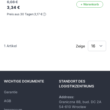
6,08 €
+ Warenkorb
3,34 €
Preis aus 30 Tagen:
3,17 €
1
Artikel
Zeige
WICHTIGE DOKUMENTE
STANDORT DES
LOGISTIKZENTRUMS
Garantie
Address:
AGB
Graniczna 8B, bud. DC 2A
54-610 Wrocław
Impressum