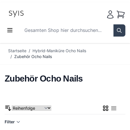
Waren
Gesamten Shop hier durchsuchen...
Sear
Zum Inhalt springen
Startseite
/
Hybrid-Maniküre Ocho Nails
/
Zubehör Ocho Nails
Zubehör Ocho Nails
Liste
Liste
Filter