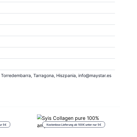
0 Torredembarra, Tarragona, Hiszpania,
info@maystar.es
ur 5€
Kostenlose Lieferung ab 100€ unter nur 5€