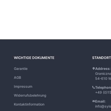
WICHTIGE DOKUMENTE
STANDORT
Garantie
Address:
Graniczn
AGB
54-610 W
Impressum
Telephon
+49 (0)1
Widerrufsbelehrung
Email:
Kontaktinformation
info@syi