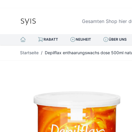
Gesamten Shop hier durc
RABATT
NEUHEIT
ÜBER UNS
Zum Inhalt springen
Startseite
/
Depilflax enthaarungswachs dose 500ml natu