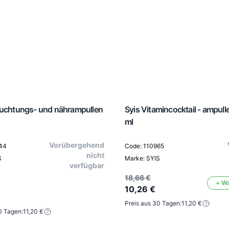
euchtungs- und nährampullen
Syis Vitamincocktail - ampull
ml
Vorübergehend
44
Code: 110965
nicht
S
Marke: SYIS
verfügbar
18,66 €
+ W
10,26 €
Preis aus 30 Tagen:
11,20 €
0 Tagen:
11,20 €