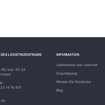
 DES LOGISTIKZENTRUMS
INFORMATION
Lieferkosten und Lieferzeit
a 8B, bud. DC 2A
Dropshipping
rocław
Werden Sie Distributor
e:
522 14 78 407
Blog
s.de