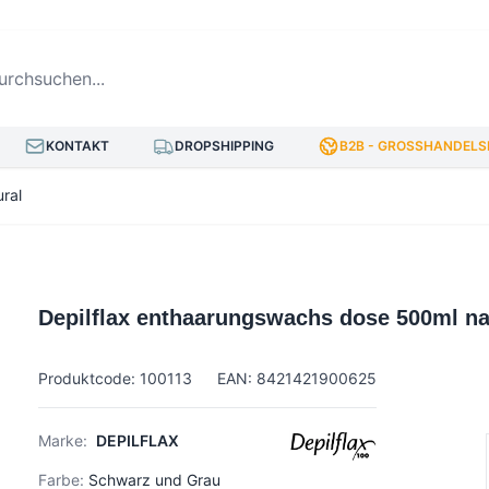
hsuchen...
KONTAKT
DROPSHIPPING
B2B - GROSSHANDELSP
ral
Depilflax enthaarungswachs dose 500ml na
Produktcode: 100113
EAN: 8421421900625
Marke:
DEPILFLAX
Farbe:
Schwarz und Grau