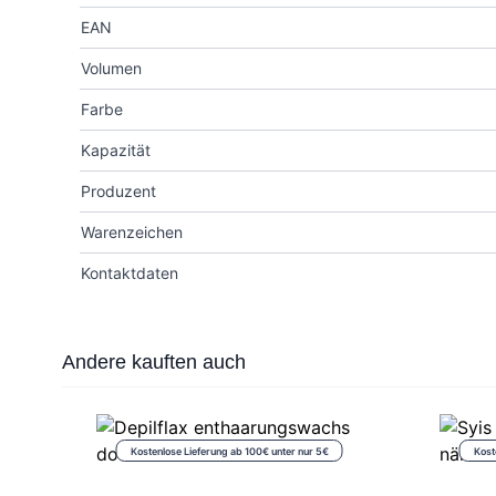
EAN
Volumen
Farbe
Kapazität
Produzent
Warenzeichen
Kontaktdaten
Press to skip carousel
Andere kauften auch
Kostenlose Lieferung ab 100€ unter nur 5€
Kost