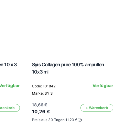
en 10 x 3
Syis Collagen pure 100% ampullen
Quic
10x3 ml
Verfügbar
Verfügbar
Code: 101842
Code
Marke: SYIS
Mark
18,66 €
arenkorb
+ Warenkorb
10,26 €
14,7
Preis aus 30 Tagen:
11,20 €
8,1
Preis