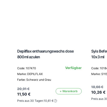
Depilflax enthaarungswachs dose
Syis Bef
800ml azulen
10x3 ml
Verfügbar
Code: 107470
Code: 1018
Marke: DEPILFLAX
Marke: SYI
Farbe: Schwarz und Grau
18,66 €
20,91 €
+ Warenkorb
10,26 €
11,50 €
Preis aus 3
Preis aus 30 Tagen:
10,61 €