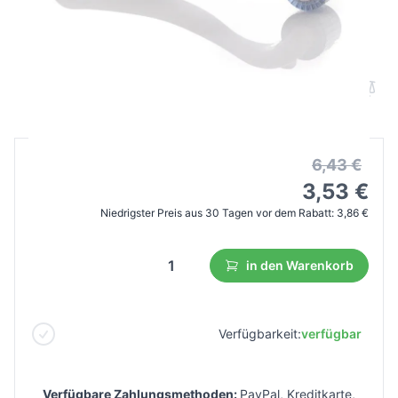
Dermaroller zur mesotherapie 0.25 mm
192 titannadeln
B2B Preis
Endverbraucherpreis
6,43 €
3,53 €
Niedrigster Preis aus 30 Tagen vor dem Rabatt:
3,86 €
in den Warenkorb
Verfügbarkeit:
verfügbar
Verfügbare Zahlungsmethoden:
PayPal, Kreditkarte,