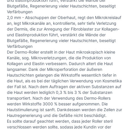
und Elastinproduktion führt, verstärkt die Wände der
Blutgefäße, Regenerierung vieler Hautschichten, beseitigt
Verfärbungen
2,0 mm - Abschuppen der Oberhaut, regt den Mikrokreislauf
an, legt Mikrokanäle an, kontrollierte, sehr tiefe Verletzung
der Dermis, die zur Anregung der Fibroblaster zur Kollagen-
und Elastinproduktion führt, verstärkt die Wände der
Blutgefäße, Regenerierung vieler Hautschichten, beseitigt
Verfärbungen
Der Dermo-Roller erstellt in der Haut mikroskopisch kleine
Kanäle, sog. Mikroverletzungen, die die Produktion von
Kollagen und Elastin verbessern. Dadurch altert die Haut
langsamer. Dank der Mikroperforation der äußeren
Hautschichten gelangen die Wirkstoffe wesentlich tiefer in
die Haut, als es bei der täglichen Verwendung von Kosmetika
der Fall ist. Nach dem Auftragen der aktiven Substanzen auf
die Haut werden lediglich 0,3 % bis 3 % der Substanzen
transportiert. Nach der Verwendung des Dermo-Rollers
werden Wirkstoffe 3000 % besser aufgenommen. Die
Hautstimulierung ist sanft. Dankdessen werden die Zellen zur
Hautregenerierung und die Gefäße nicht beschädigt.
Es sollte darauf geachtet werden, dass jeder Roller steril
verschlossen werden sollte, sodass jede Kundin vor der