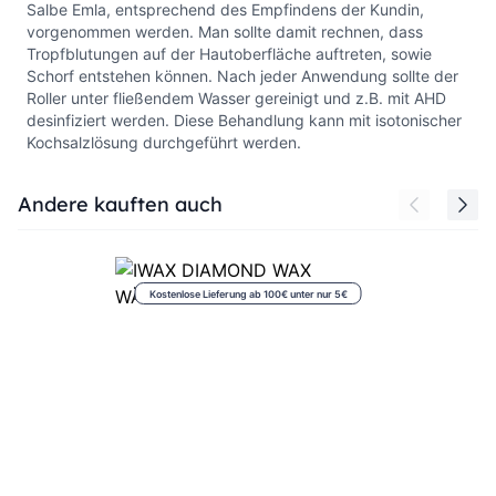
Salbe Emla, entsprechend des Empfindens der Kundin,
vorgenommen werden. Man sollte damit rechnen, dass
Tropfblutungen auf der Hautoberfläche auftreten, sowie
Schorf entstehen können. Nach jeder Anwendung sollte der
Roller unter fließendem Wasser gereinigt und z.B. mit AHD
desinfiziert werden. Diese Behandlung kann mit isotonischer
Kochsalzlösung durchgeführt werden.
Press to skip carousel
Andere kauften auch
Kostenlose Lieferung ab 100€ unter nur 5€