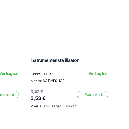
Instrumentensterilisator
Einw
Verfügbar
Verfügbar
Code: 100133
Marke: ACTIVESHOP
Code
Mark
6,43 €
arenkorb
+ Warenkorb
3,53 €
Preis aus 30 Tagen:
3,86 €
4,50
2,4
Preis