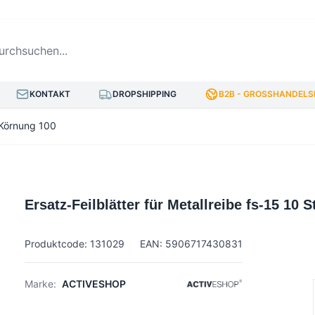
hsuchen...
KONTAKT
DROPSHIPPING
B2B - GROSSHANDELSP
. Körnung 100
Ersatz-Feilblätter für Metallreibe fs-15 10 
Produktcode: 131029
EAN: 5906717430831
Marke:
ACTIVESHOP