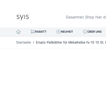
Gesamten Shop hier durc
RABATT
NEUHEIT
ÜBER UNS
Zum Inhalt springen
Startseite
/
Ersatz-Feilblätter für Metallreibe fs-15 10 St