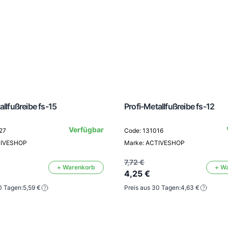
allfußreibe fs-15
Profi-Metallfußreibe fs-12
Verfügbar
27
Code: 131016
TIVESHOP
Marke: ACTIVESHOP
7,72 €
+ Warenkorb
+ W
4,25 €
0 Tagen:
5,59 €
Preis aus 30 Tagen:
4,63 €