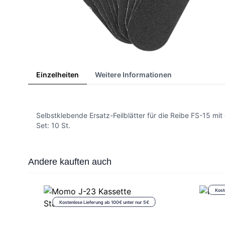
Einzelheiten
Weitere Informationen
Selbstklebende Ersatz-Feilblätter für die Reibe FS-15 mit
Set: 10 St.
Press to skip carousel
Andere kauften auch
Kost
Kostenlose Lieferung ab 100€ unter nur 5€