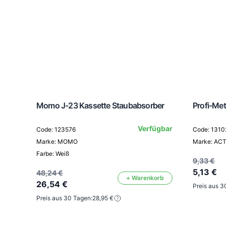
Momo J-23 Kassette Staubabsorber
Profi-Met
Verfügbar
Code: 123576
Code: 1310
Marke: MOMO
Marke: AC
Farbe: Weiß
9,33 €
5,13 €
48,24 €
+ Warenkorb
26,54 €
Preis aus 3
Preis aus 30 Tagen:
28,95 €