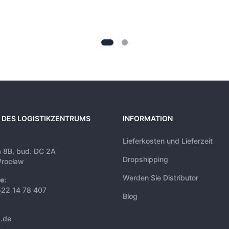
 DES LOGISTIKZENTRUMS
INFORMATION
Lieferkosten und Lieferzeit
a 8B, bud. DC 2A
Dropshipping
rocław
Werden Sie Distributor
e:
522 14 78 407
Blog
s.de