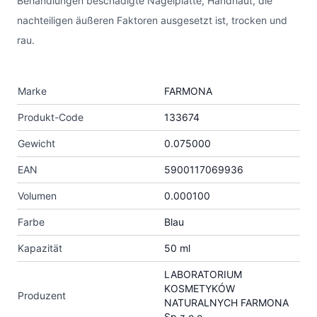
Behandlungen beschädigte Nagelplatte, Handhaut, die
nachteiligen äußeren Faktoren ausgesetzt ist, trocken und
rau.
Marke
FARMONA
Produkt-Code
133674
Gewicht
0.075000
EAN
5900117069936
Volumen
0.000100
Farbe
Blau
Kapazität
50 ml
LABORATORIUM
KOSMETYKÓW
Produzent
NATURALNYCH FARMONA
Sp z o.o.