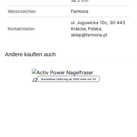
Warenzeichen
Farmona
ul. Jugowicka 10c, 30-443
Kontaktdaten
Kraków, Polska,
sklep@farmona.pl
Press to skip carousel
Andere kauften auch
Kostenlose Lieferung ab 100€ unter nur 5€