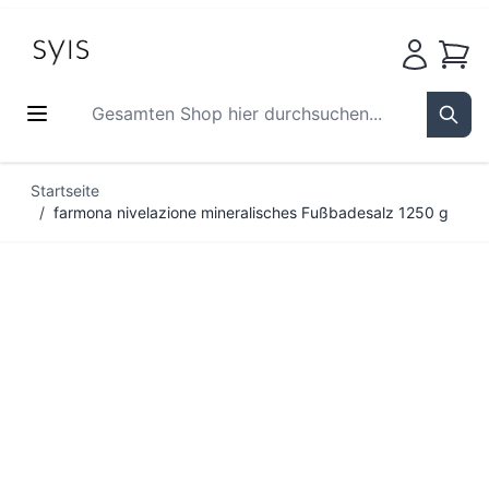
Waren
Gesamten Shop hier durchsuchen...
Sear
Zum Inhalt springen
Startseite
/
farmona nivelazione mineralisches Fußbadesalz 1250 g