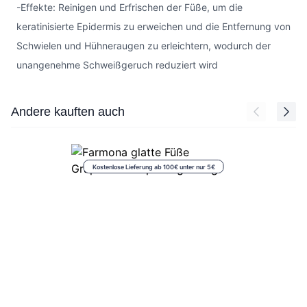
-Effekte: Reinigen und Erfrischen der Füße, um die
keratinisierte Epidermis zu erweichen und die Entfernung von
Schwielen und Hühneraugen zu erleichtern, wodurch der
unangenehme Schweißgeruch reduziert wird
Press to skip carousel
Andere kauften auch
Kostenlose Lieferung ab 100€ unter nur 5€