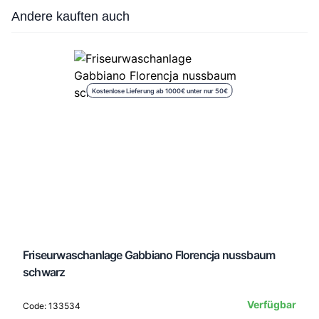
Press to skip carousel
Andere kauften auch
Kostenlose Lieferung ab 1000€ unter nur 50€
Friseurwaschanlage Gabbiano Florencja nussbaum
schwarz
Verfügbar
Code: 133534