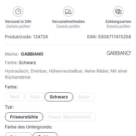
Versand in 24h
Versandmethoden
Zahlungsarten
Details prüfen
Details prüfen
Details prüfen
Produktcode: 124724
EAN: 5906717415258
Marke:
GABBIANO
Farbe:
Schwarz
Hydraulisch, Drehbar, Höhenverstellbar, Keine Räder, Mit einer
Rückenlehne
Farbe:
Weiß
Grau
Schwarz
Braun
Typ:
Friseurstühle
Friseur Waschbecken
Farbe des Untergrunds: