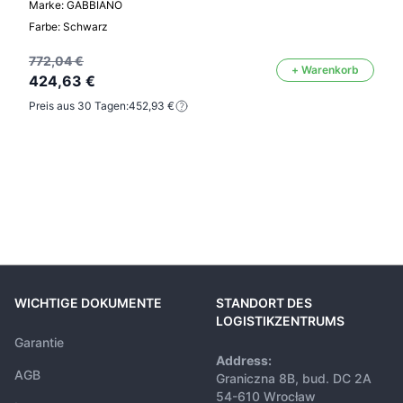
Marke: GABBIANO
Farbe: Schwarz
772,04 €
+ Warenkorb
424,63 €
Preis aus 30 Tagen:
452,93 €
WICHTIGE DOKUMENTE
STANDORT DES
LOGISTIKZENTRUMS
Garantie
Address:
AGB
Graniczna 8B, bud. DC 2A
54-610 Wrocław