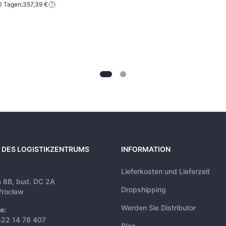
0 Tagen:
357,39 €
 DES LOGISTIKZENTRUMS
INFORMATION
Lieferkosten und Lieferzeit
a 8B, bud. DC 2A
Dropshipping
rocław
Werden Sie Distributor
e:
522 14 78 407
Blog