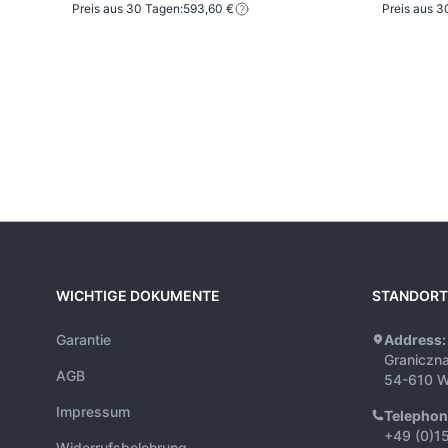
Preis aus 30 Tagen:
593,60 €
Preis aus 3
WICHTIGE DOKUMENTE
STANDORT
Garantie
Address:
Graniczn
AGB
54-610 W
Impressum
Telephon
+49 (0)1
Widerrufsbelehrung