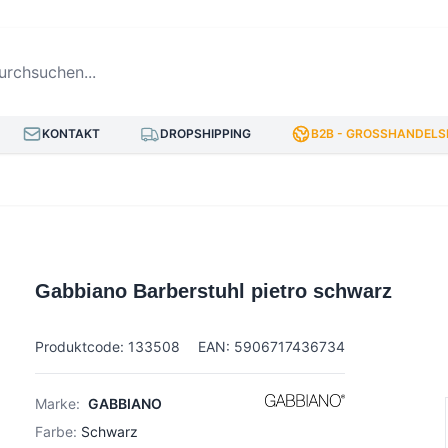
hsuchen...
KONTAKT
DROPSHIPPING
B2B - GROSSHANDELSP
Gabbiano Barberstuhl pietro schwarz
Produktcode: 133508
EAN: 5906717436734
Marke:
GABBIANO
Farbe:
Schwarz