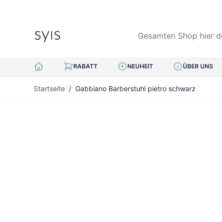
Gesamten Shop hier durc
RABATT
NEUHEIT
ÜBER UNS
Zum Inhalt springen
Startseite
/
Gabbiano Barberstuhl pietro schwarz