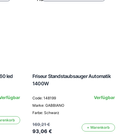
60 led
Friseur Standstaubsauger Automatik
1400W
Hand
Verfügbar
Verfügbar
Code: 148199
23 L
Marke: GABBIANO
Farbe: Schwarz
Code
arenkorb
Mark
169,21 €
+ Warenkorb
93,06 €
Farbe