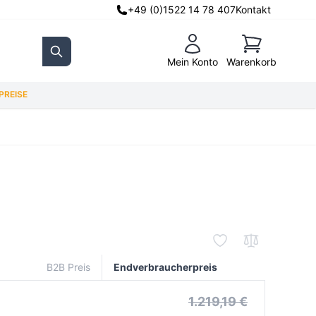
+49 (0)1522 14 78 407
Kontakt
Warenkorb
Mein Konto
Warenkorb
Search
REISE
B2B Preis
Endverbraucherpreis
1.219,19 €