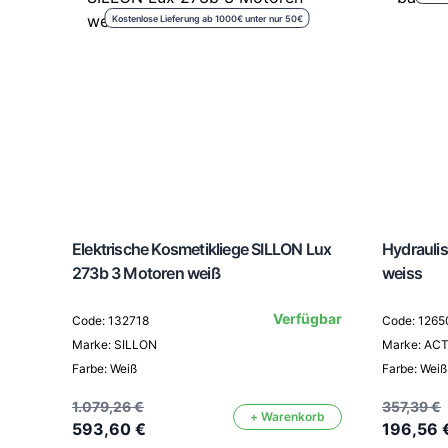
Kostenlose Lieferung ab 1000€ unter nur 50€
Elektrische Kosmetikliege SILLON Lux
Hydraulis
273b 3 Motoren weiß
weiss
Verfügbar
Code: 132718
Code: 1265
Marke: SILLON
Marke: AC
Farbe: Weiß
Farbe: Weiß
1.079,26 €
357,39 €
+ Warenkorb
593,60 €
196,56 