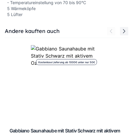
- Temperatureinstellung von 70 bis 90°C
5 Wärmeköpfe
5 Lüfter
Press to skip carousel
Andere kauften auch
Kostenlose Lieferung ab 1000€ unter nur 50€
Gabbiano Saunahaube mit Stativ Schwarz mit aktivem