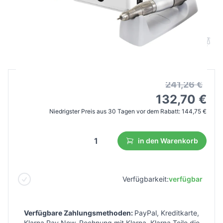
Saeyang Nagelfräser Marathon k35 cube
white + sh30n
B2B Preis
Endverbraucherpreis
241,26 €
132,70 €
Niedrigster Preis aus 30 Tagen vor dem Rabatt:
144,75 €
in den Warenkorb
Verfügbarkeit:
verfügbar
Verfügbare Zahlungsmethoden:
PayPal, Kreditkarte,
Klarna Pay Now, Rechnung mit Klarna, Klarna Teile die