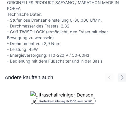
ORIGINELLES PRODUKT SAEYANG / MARATHON MADE IN
KOREA
Technische Daten:
- Stufenlose Drehzahleinstellung 0-30.000 U/Min.
- Durchmesser des Fräsers: 2.32
- Griff TWIST-LOCK (ermöglicht, den Fräser mit einer
Bewegung zu wechseln)
- Drehmoment von 2,9 Ncm
- Leistung: 45W
- Energieversorgung: 110-220 V / 50-60Hz
- Bedienung mit dem Fußschalter und in der Basis
Press to skip carousel
Andere kauften auch
Kostenlose Lieferung ab 100€ unter nur 5€