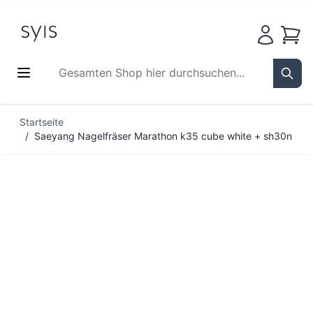
Waren
Gesamten Shop hier durchsuchen...
Sear
Zum Inhalt springen
Startseite
/
Saeyang Nagelfräser Marathon k35 cube white + sh30n