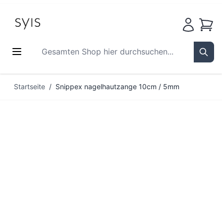
Waren
Gesamten Shop hier durchsuchen...
Sear
Zum Inhalt springen
Startseite
/
Snippex nagelhautzange 10cm / 5mm