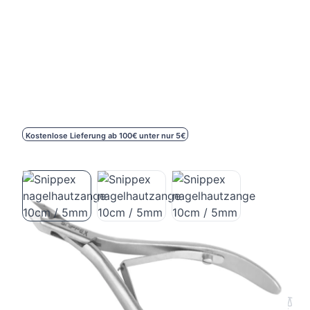
Kostenlose Lieferung ab 100€ unter nur 5€
Snippex nagelhautzange 10cm / 5mm