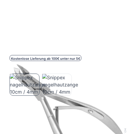
Kostenlose Lieferung ab 100€ unter nur 5€
Snippex nagelhautzange 10cm / 4mm