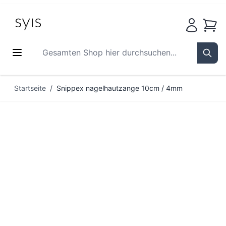
Waren
Gesamten Shop hier durchsuchen...
Sear
Zum Inhalt springen
Startseite
/
Snippex nagelhautzange 10cm / 4mm