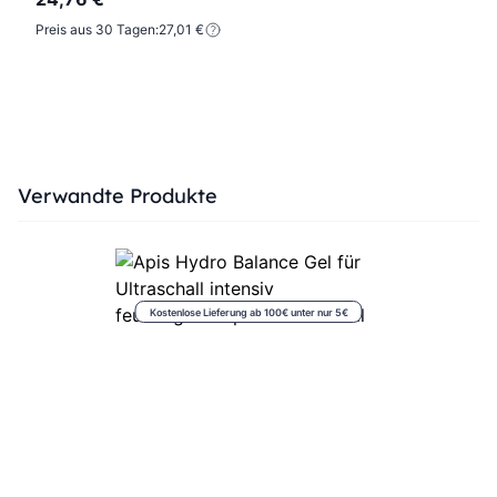
Preis aus 30 Tagen:
27,01 €
Press to skip carousel
Verwandte Produkte
Kostenlose Lieferung ab 100€ unter nur 5€