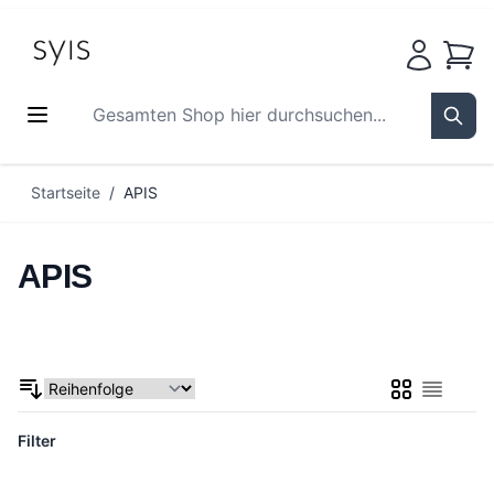
Waren
Gesamten Shop hier durchsuchen...
Sear
Zum Inhalt springen
Startseite
/
APIS
APIS
Liste
Liste
Filter