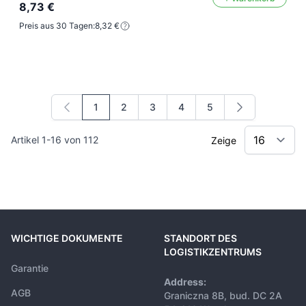
8,73 €
Preis aus 30 Tagen:
8,32 €
1
2
3
4
5
Sie lesen gerade die Seite
Seite
Seite
Seite
Seite
Artikel
1
-
16
von
112
Zeige
WICHTIGE DOKUMENTE
STANDORT DES
LOGISTIKZENTRUMS
Garantie
Address:
AGB
Graniczna 8B, bud. DC 2A