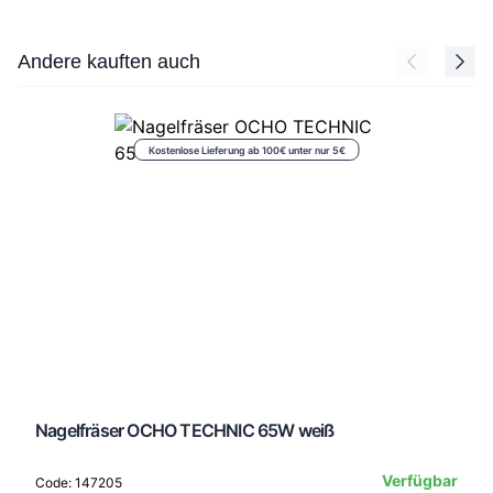
Press to skip carousel
Andere kauften auch
Kostenlose Lieferung ab 100€ unter nur 5€
Nagelfräser OCHO TECHNIC 65W weiß
Verfügbar
Code: 147205