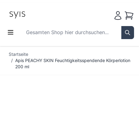
Waren
Gesamten Shop hier durchsuchen...
Sear
Zum Inhalt springen
Startseite
/
Apis PEACHY SKIN Feuchtigkeitsspendende Körperlotion
200 ml