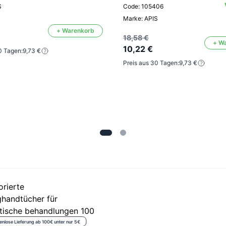
S
Code: 105406
Marke: APIS
+ Warenkorb
18,58 €
+ W
10,22 €
0 Tagen:
9,73 €
Preis aus 30 Tagen:
9,73 €
enlose Lieferung ab 100€ unter nur 5€