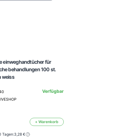
te einweghandtücher für
che behandlungen 100 st.
 weiss
Verfügbar
40
TIVESHOP
+ Warenkorb
0 Tagen:
3,28 €