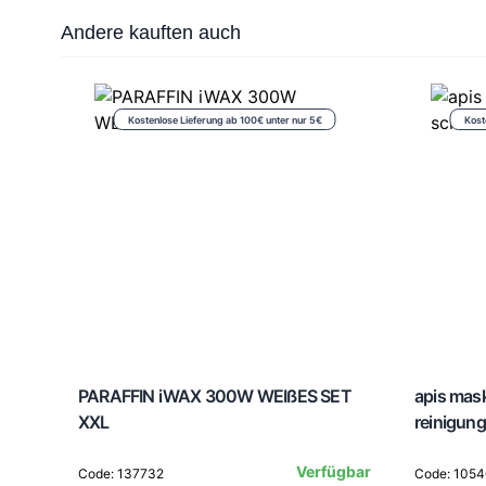
Press to skip carousel
Andere kauften auch
Kostenlose Lieferung ab 100€ unter nur 5€
Kost
PARAFFIN iWAX 300W WEIßES SET
apis mas
XXL
reinigun
Verfügbar
Code: 137732
Code: 105