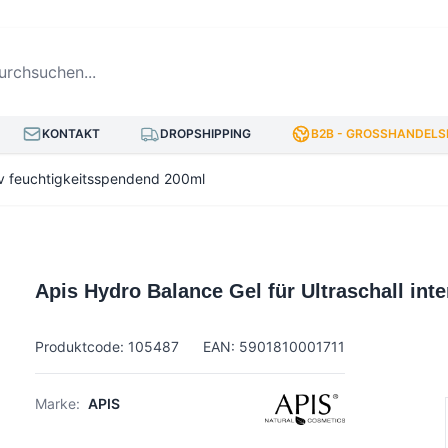
hsuchen...
KONTAKT
DROPSHIPPING
B2B - GROSSHANDELSP
siv feuchtigkeitsspendend 200ml
Apis Hydro Balance Gel für Ultraschall int
Produktcode: 105487
EAN: 5901810001711
Marke:
APIS