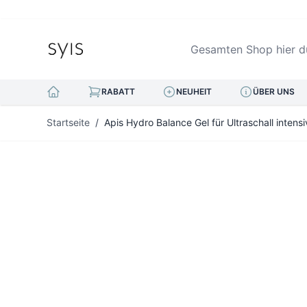
Gesamten Shop hier durc
RABATT
NEUHEIT
ÜBER UNS
Zum Inhalt springen
Startseite
/
Apis Hydro Balance Gel für Ultraschall inten