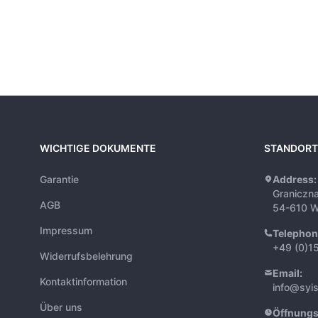
WICHTIGE DOKUMENTE
STANDORT
Garantie
Address:
Graniczn
AGB
54-610 W
Impressum
Telephon
+49 (0)1
Widerrufsbelehrung
Email:
Kontaktinformation
info@syi
Über uns
Öffnungs