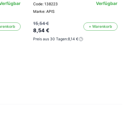
Feuc
Verfügbar
Verfügbar
Code: 138223
stra
Marke: APIS
Code
15,54 €
arenkorb
+ Warenkorb
8,54 €
Mark
Preis aus 30 Tagen:
8,14 €
10,2
5,6
Preis