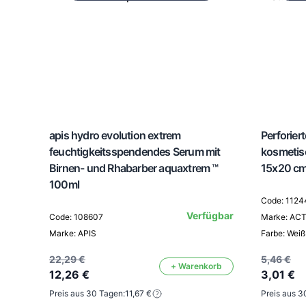
apis hydro evolution extrem
Perforier
feuchtigkeitsspendendes Serum mit
kosmetis
Birnen- und Rhabarber aquaxtrem ™
15x20 cm
100ml
Code: 1124
Verfügbar
Code: 108607
Marke: AC
Marke: APIS
Farbe: Weiß
22,29 €
5,46 €
+ Warenkorb
12,26 €
3,01 €
Preis aus 30 Tagen:
11,67 €
Preis aus 3