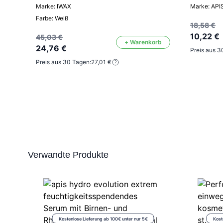
Marke: IWAX
Marke: API
Farbe: Weiß
18,58 €
10,22 €
45,03 €
+ Warenkorb
24,76 €
Preis aus 3
Preis aus 30 Tagen:
27,01 €
Press to skip carousel
Verwandte Produkte
Kostenlose Lieferung ab 100€ unter nur 5€
Kost