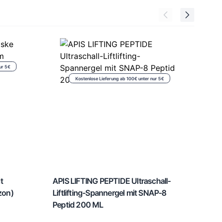
ur 5€
Kostenlose Lieferung ab 100€ unter nur 5€
t
APIS LIFTING PEPTIDE Ultraschall-
zon)
Liftlifting-Spannergel mit SNAP-8
Peptid 200 ML
FAR