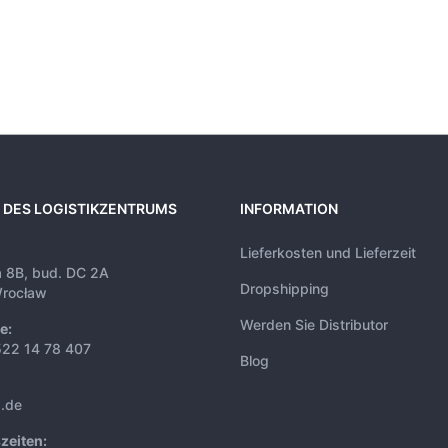
 DES LOGISTIKZENTRUMS
INFORMATION
Lieferkosten und Lieferzeit
a 8B, bud. DC 2A
Dropshipping
rocław
Werden Sie Distributor
e:
522 14 78 407
Blog
s.de
zeiten: