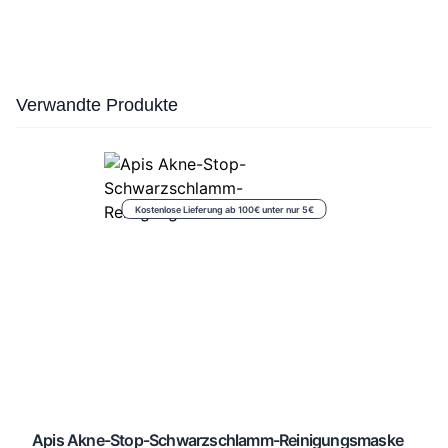
Press to skip carousel
Verwandte Produkte
Kostenlose Lieferung ab 100€ unter nur 5€
Apis Akne-Stop-Schwarzschlamm-Reinigungsmaske