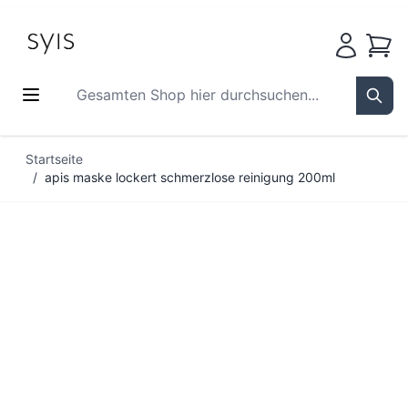
Waren
Gesamten Shop hier durchsuchen...
Sear
Zum Inhalt springen
Startseite
/
apis maske lockert schmerzlose reinigung 200ml