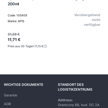
200ml
Vorübergehend
Code: 105409
nicht
Marke: APIS
verfügbar
21,28 €
11,71 €
Preis aus 30 Tagen:
11,15 €
WICHTIGE DOKUMENTE
STANDORT DES
LOGISTIKZENTRUMS
Garantie
Address:
AGB
Graniczna 8B, bud. DC 2A