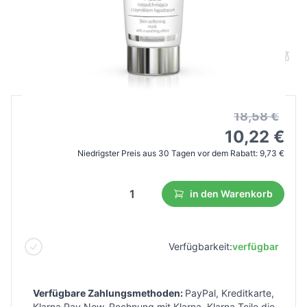
apis maske lockert schmerzlose
reinigung 200ml
B2B Preis
Endverbraucherpreis
18,58 €
10,22 €
Niedrigster Preis aus 30 Tagen vor dem Rabatt:
9,73 €
in den Warenkorb
Verfügbarkeit:
verfügbar
Verfügbare Zahlungsmethoden:
PayPal, Kreditkarte,
Klarna Pay Now, Rechnung mit Klarna, Klarna Teile die