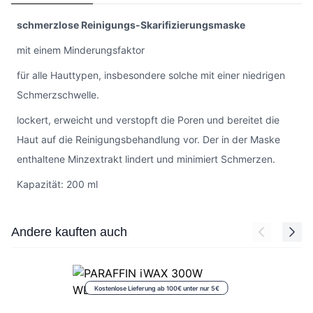
schmerzlose Reinigungs-Skarifizierungsmaske
mit einem Minderungsfaktor
für alle Hauttypen, insbesondere solche mit einer niedrigen
Schmerzschwelle.
lockert, erweicht und verstopft die Poren und bereitet die
Haut auf die Reinigungsbehandlung vor. Der in der Maske
enthaltene Minzextrakt lindert und minimiert Schmerzen.
Kapazität: 200 ml
Press to skip carousel
Andere kauften auch
Kostenlose Lieferung ab 100€ unter nur 5€