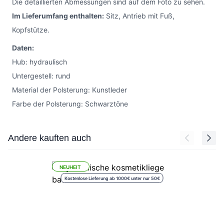
Die detaillierten Abmessungen sind auf dem Foto zu sehen.
Im Lieferumfang enthalten:
Sitz, Antrieb mit Fuß,
Kopfstütze.
Daten:
Hub: hydraulisch
Untergestell: rund
Material der Polsterung: Kunstleder
Farbe der Polsterung: Schwarztöne
Press to skip carousel
Andere kauften auch
NEUHEIT
Kostenlose Lieferung ab 1000€ unter nur 50€