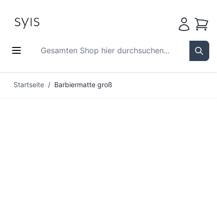
Waren
Gesamten Shop hier durchsuchen...
Sear
Zum Inhalt springen
Startseite
/
Barbiermatte groß