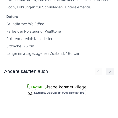
Loch, Führungen für Schubladen, Unterelemente.
Daten:
Grundfarbe: Weißtöne
Farbe der Polsterung: Weißtöne
Polstermaterial: Kunstleder
Sitzhöhe: 75 cm
Länge im ausgezogenen Zustand: 180 cm
Press to skip carousel
Andere kauften auch
NEUHEIT
Kostenlose Lieferung ab 1000€ unter nur 50€