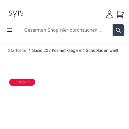
Waren
Gesamten Shop hier durchsuchen...
Sear
Zum Inhalt springen
Startseite
/
Basic 202 Kosmetikliege mit Schubladen weiß
-105,51 €