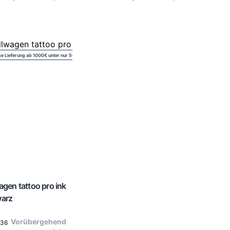
se Lieferung ab 1000€ unter nur 50€
agen tattoo pro ink
warz
Vorübergehend
836