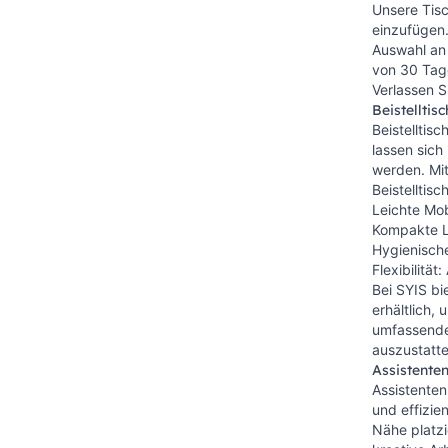
Unsere Tisc
einzufügen.
Auswahl an
von 30 Tage
Verlassen Si
Beistelltis
Beistelltis
lassen sic
werden. Mit
Beistelltis
Leichte Mob
Kompakte La
Hygienische
Flexibilitä
Bei SYIS bi
erhältlich,
umfassenden
auszustatte
Assistenten
Assistenten
und effizie
Nähe platzi