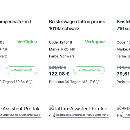
Lampenhalter mit
Beistellwagen tattoo pro ink
Beiste
1019a schwarz
716 s
Verfügbar
Verfügbar
408
Code: 124848
Code: 
O INK
Marke: PRO INK
Marke: 
warz
Farbe: Schwarz
Farbe: 
221,96 €
144,75
+ Warenkorb
+ Warenkorb
122,08 €
79,61
30 Tagen:
160,84 €
Preis aus 30 Tagen:
133,17 €
Preis a
se Lieferung ab 1000€ unter nur 50€
Kostenlose Lieferung ab 1000€ unter nur 50€
Kos