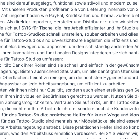
he sind darauf ausgelegt, funktional sowie stilvoll und modern zu sei
 Mit unseren Produkten profitieren Sie von Lieferung innerhalb von 
 Zahlungsmethoden wie PayPal, Kreditkarten und Klarna. Zudem bie
n. Als direkter Importeur, Hersteller und Distributor stellen wir sich
e sich auf SYIS für Tische, die Ihre Arbeit effizienter und Ihr Studio 
che für Tattoo-Studios: schnell umstellen, sauber arbeiten und alles
che für Tattoo-Studios sind unverzichtbare Begleiter, die Effizienz un
h mühelos bewegen und anpassen, um den sich ständig ändernden An
 ihren kompakten und funktionalen Designs integrieren sie sich nahtl
che für Tattoo-Studios umfassen:
ilität: Dank ihrer Rollen sind sie schnell und einfach in der gewünscht
gerung: Bieten ausreichend Stauraum, um alle benötigten Utensilien 
 Oberflächen: Leicht zu reinigen, um die höchsten Hygienestandards
t: Anpassbar an jede Arbeitsumgebung, um effizient zu arbeiten.
eten wir Ihnen nicht nur Qualität, sondern auch einen erstklassigen S
 um Ihren individuellen Bedürfnissen gerecht zu werden. Nutzen Sie di
 Zahlungsmöglichkeiten. Vertrauen Sie auf SYIS, um Ihr Tattoo-Studi
n, die nicht nur Ihre Arbeit erleichtern, sondern auch die Kundenzufr
 für das Tattoo-Studio: praktische Helfer für kurze Wege und kla
 für das Tattoo-Studio sind mehr als nur Möbelstücke; sie sind essenti
nte Arbeitsumgebung anstrebt. Diese praktischen Helfer sind so konzip
eren, was den Arbeitsfluss erheblich verbessert. Bei SYIS wissen wir, 