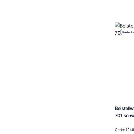
Kostenlo
Beistellw
701 sch
Code: 124