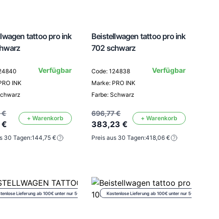
llwagen tattoo pro ink
Beistellwagen tattoo pro ink
chwarz
702 schwarz
Verfügbar
Verfügbar
124840
Code: 124838
PRO INK
Marke: PRO INK
Schwarz
Farbe: Schwarz
 €
696,77 €
+ Warenkorb
+ Warenkorb
 €
383,23 €
us 30 Tagen:
144,75 €
Preis aus 30 Tagen:
418,06 €
tenlose Lieferung ab 100€ unter nur 5€
Kostenlose Lieferung ab 100€ unter nur 5€