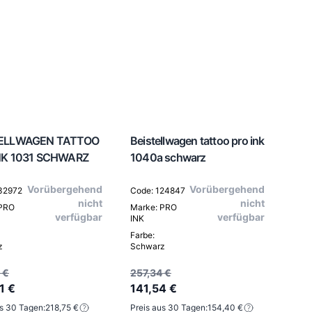
TELLWAGEN TATTOO
Beistellwagen tattoo pro ink
NK 1031 SCHWARZ
1040a schwarz
Vorübergehend
Vorübergehend
32972
Code: 124847
nicht
nicht
 PRO
Marke: PRO
verfügbar
verfügbar
INK
Farbe:
z
Schwarz
 €
257,34 €
1 €
141,54 €
us 30 Tagen:
218,75 €
Preis aus 30 Tagen:
154,40 €