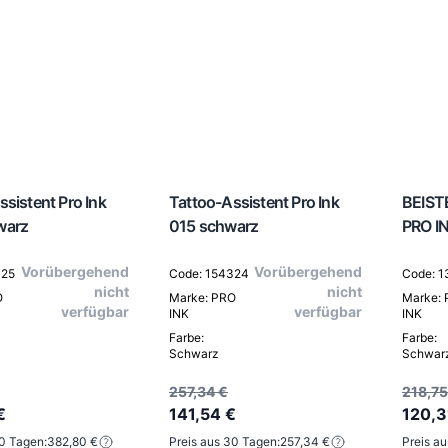
sistent Pro Ink
Tattoo-Assistent Pro Ink
BEIS
warz
015 schwarz
PRO I
Vorübergehend
Vorübergehend
325
Code: 154324
Code: 1
nicht
nicht
O
Marke: PRO
Marke:
verfügbar
verfügbar
INK
INK
Farbe:
Farbe:
Schwarz
Schwar
257,34 €
218,75
€
141,54 €
120,3
30 Tagen:
382,80 €
Preis aus 30 Tagen:
257,34 €
Preis a