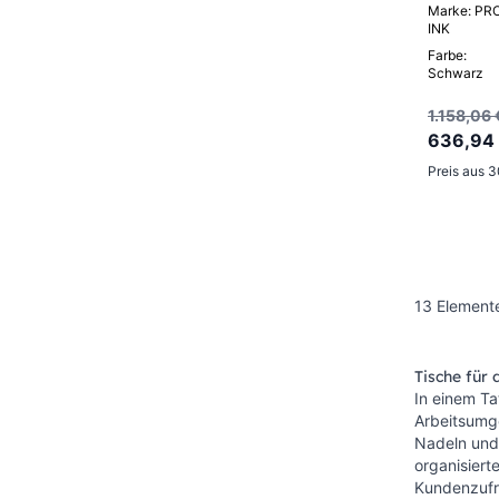
Marke: PR
INK
Farbe:
Schwarz
1.158,06 
636,94
Preis aus 
13
Element
Tische für 
In einem Ta
Arbeitsumge
Nadeln und 
organisiert
Kundenzufr