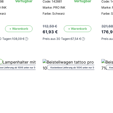
Verfügbar
Verfügbar
998
Code: 142661
Code: 1
O INK
Marke: PRO INK
Marke: 
warz
Farbe: Schwarz
Farbe: 
112,59 €
321,68
+ Warenkorb
+ Warenkorb
61,93 €
176,9
30 Tagen:
108,09 €
Preis aus 30 Tagen:
67,54 €
Preis a
ose Lieferung ab 100€ unter nur 5€
Kostenlose Lieferung ab 100€ unter nur 5€
Kos