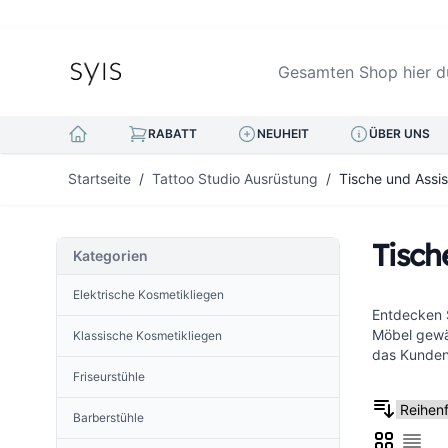
Gesamten Shop hier durc
RABATT
NEUHEIT
ÜBER UNS
Zum Inhalt springen
Startseite
/
Tattoo Studio Ausrüstung
/
Tische und Assis
Tisch
Kategorien
Elektrische Kosmetikliegen
Entdecken S
Möbel gewäh
Klassische Kosmetikliegen
das Kundene
Friseurstühle
Barberstühle
Liste