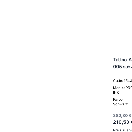
Tattoo-As
005 sch
Code: 154
Marke: PR
INK
Farbe:
Schwarz
382,80 €
210,53 
Preis aus 