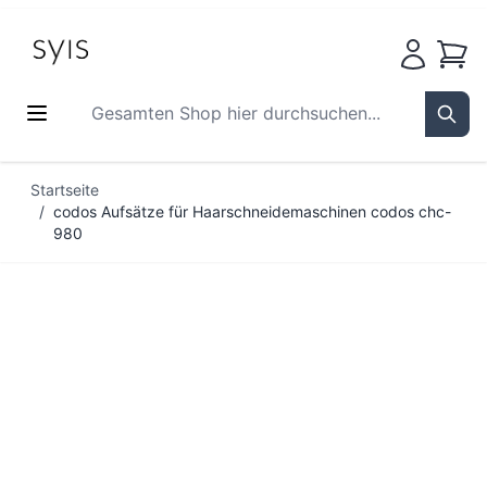
Waren
Gesamten Shop hier durchsuchen...
Sear
Zum Inhalt springen
Startseite
/
codos Aufsätze für Haarschneidemaschinen codos chc-
980