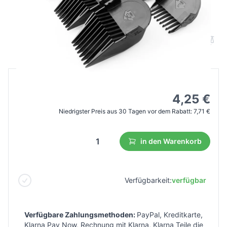
codos Aufsätze für
Haarschneidemaschinen codos chc-980
B2B Preis
Endverbraucherpreis
7,71 €
4,25 €
Niedrigster Preis aus 30 Tagen vor dem Rabatt:
7,71 €
in den Warenkorb
Verfügbarkeit:
verfügbar
Verfügbare Zahlungsmethoden:
PayPal, Kreditkarte,
Klarna Pay Now, Rechnung mit Klarna, Klarna Teile die