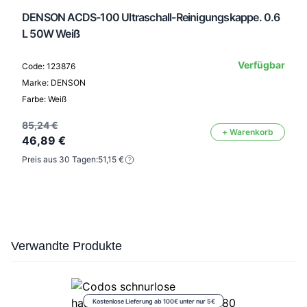
DENSON ACDS-100 Ultraschall-Reinigungskappe. 0.6
L 50W Weiß
Verfügbar
Code: 123876
Marke: DENSON
Farbe: Weiß
85,24 €
+ Warenkorb
46,89 €
Preis aus 30 Tagen:
51,15 €
Press to skip carousel
Verwandte Produkte
Kostenlose Lieferung ab 100€ unter nur 5€