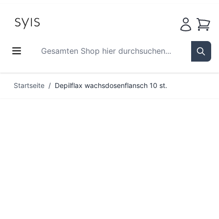
Waren
Gesamten Shop hier durchsuchen...
Sear
Zum Inhalt springen
Startseite
/
Depilflax wachsdosenflansch 10 st.