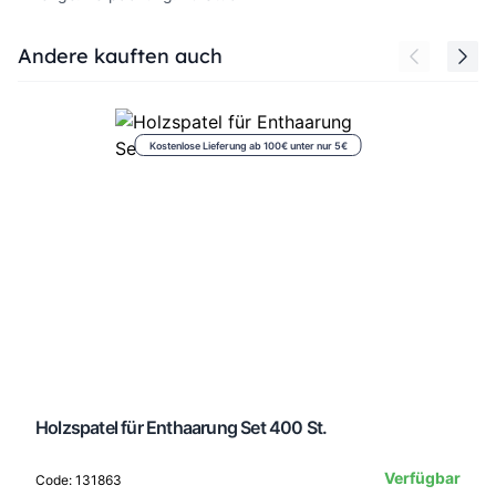
Press to skip carousel
Andere kauften auch
Kostenlose Lieferung ab 100€ unter nur 5€
Holzspatel für Enthaarung Set 400 St.
Verfügbar
Code: 131863