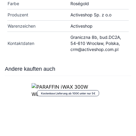
Farbe
Roségold
Produzent
Activeshop Sp. z o.o
Warenzeichen
Activeshop
Graniczna 8b, bud.DC2A,
Kontaktdaten
54-610 Wrocław, Polska,
crm@activeshop.com.pl
Press to skip carousel
Andere kauften auch
Kostenlose Lieferung ab 100€ unter nur 5€