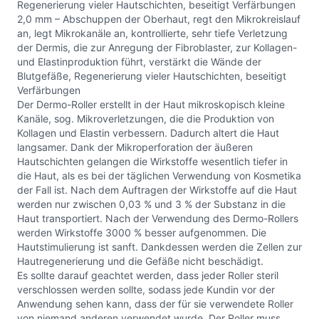
Regenerierung vieler Hautschichten, beseitigt Verfärbungen
2,0 mm – Abschuppen der Oberhaut, regt den Mikrokreislauf
an, legt Mikrokanäle an, kontrollierte, sehr tiefe Verletzung
der Dermis, die zur Anregung der Fibroblaster, zur Kollagen-
und Elastinproduktion führt, verstärkt die Wände der
Blutgefäße, Regenerierung vieler Hautschichten, beseitigt
Verfärbungen
Der Dermo-Roller erstellt in der Haut mikroskopisch kleine
Kanäle, sog. Mikroverletzungen, die die Produktion von
Kollagen und Elastin verbessern. Dadurch altert die Haut
langsamer. Dank der Mikroperforation der äußeren
Hautschichten gelangen die Wirkstoffe wesentlich tiefer in
die Haut, als es bei der täglichen Verwendung von Kosmetika
der Fall ist. Nach dem Auftragen der Wirkstoffe auf die Haut
werden nur zwischen 0,03 % und 3 % der Substanz in die
Haut transportiert. Nach der Verwendung des Dermo-Rollers
werden Wirkstoffe 3000 % besser aufgenommen. Die
Hautstimulierung ist sanft. Dankdessen werden die Zellen zur
Hautregenerierung und die Gefäße nicht beschädigt.
Es sollte darauf geachtet werden, dass jeder Roller steril
verschlossen werden sollte, sodass jede Kundin vor der
Anwendung sehen kann, dass der für sie verwendete Roller
von niemand anderen verwendet wurde. Der Roller muss