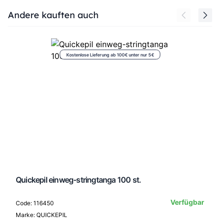
Press to skip carousel
Andere kauften auch
Kostenlose Lieferung ab 100€ unter nur 5€
Quickepil einweg-stringtanga 100 st.
Verfügbar
Code: 116450
Marke: QUICKEPIL