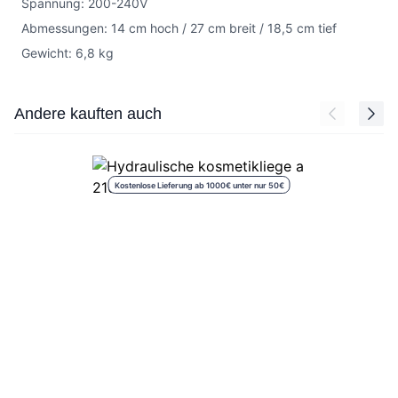
Spannung: 200-240V
Abmessungen: 14 cm hoch / 27 cm breit / 18,5 cm tief
Gewicht: 6,8 kg
Press to skip carousel
Andere kauften auch
Kostenlose Lieferung ab 1000€ unter nur 50€