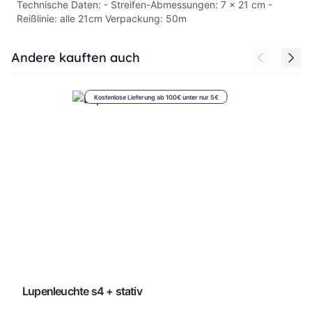
Technische Daten: - Streifen-Abmessungen: 7 x 21 cm -
Reißlinie: alle 21cm Verpackung: 50m
Press to skip carousel
Andere kauften auch
Kostenlose Lieferung ab 100€ unter nur 5€
Lupenleuchte s4 + stativ