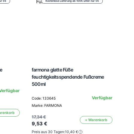
ur 5€
Kostenlose Lieferung ab 100€ unter nur 5€
e
farmona glatte Füße
feuchtigkeitsspendende Fußcreme
500ml
farm
Verfügbar
feuc
Verfügbar
Code: 133645
500
Marke: FARMONA
arenkorb
Code
17,34 €
+ Warenkorb
9,53 €
Mark
Preis aus 30 Tagen:
10,40 €