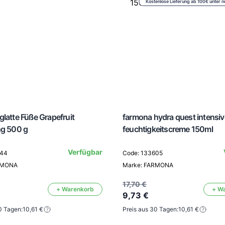
Kostenlose Lieferung ab 100€ unter n
latte Füße Grapefruit
farmona hydra quest intensiv
ng 500 g
feuchtigkeitscreme 150ml
Verfügbar
644
Code: 133605
RMONA
Marke: FARMONA
17,70 €
+ Warenkorb
+ W
9,73 €
0 Tagen:
10,61 €
Preis aus 30 Tagen:
10,61 €