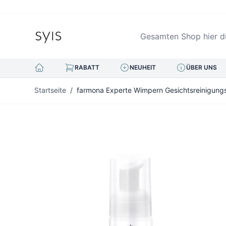
Gesamten Shop hier durc
RABATT
NEUHEIT
ÜBER UNS
Zum Inhalt springen
Startseite
/
farmona Experte Wimpern Gesichtsreinigun