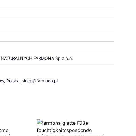
ATURALNYCH FARMONA Sp z o.o.
ów, Polska,
sklep@farmona.pl