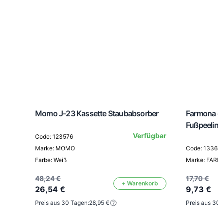
Momo J-23 Kassette Staubabsorber
Farmona g
Fußpeeli
Verfügbar
Code: 123576
Marke: MOMO
Code: 133
Farbe: Weiß
Marke: FA
48,24 €
17,70 €
+ Warenkorb
26,54 €
9,73 €
Preis aus 30 Tagen:
28,95 €
Preis aus 3