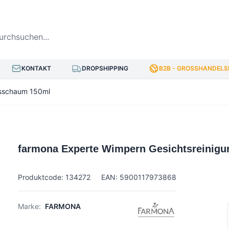
hsuchen...
KONTAKT
DROPSHIPPING
B2B - GROSSHANDELSP
gsschaum 150ml
farmona Experte Wimpern Gesichtsreinig
Produktcode: 134272
EAN: 5900117973868
Marke:
FARMONA