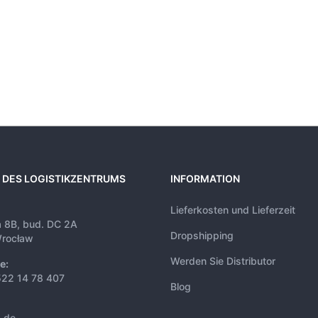
 DES LOGISTIKZENTRUMS
INFORMATION
Lieferkosten und Lieferzeit
a 8B, bud. DC 2A
Dropshipping
rocław
Werden Sie Distributor
e:
522 14 78 407
Blog
s.de