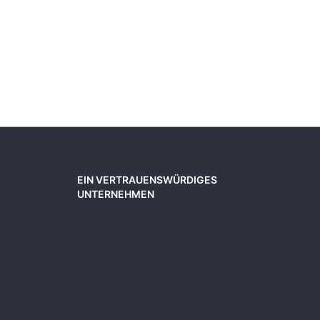
11,6
6,4
Preis
EIN VERTRAUENSWÜRDIGES
UNTERNEHMEN