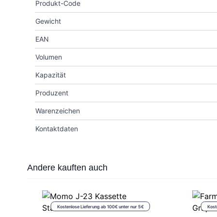
Produkt-Code
Gewicht
EAN
Volumen
Kapazität
Produzent
Warenzeichen
Kontaktdaten
Press to skip carousel
Andere kauften auch
Kostenlose Lieferung ab 100€ unter nur 5€
Kost