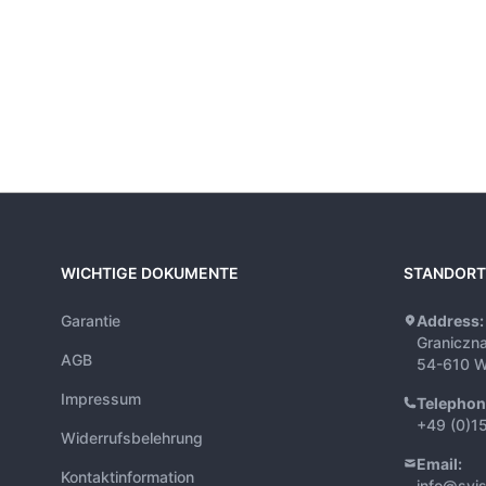
WICHTIGE DOKUMENTE
STANDORT
Garantie
Address:
Graniczn
AGB
54-610 W
Impressum
Telephon
+49 (0)1
Widerrufsbelehrung
Email:
Kontaktinformation
info@syi