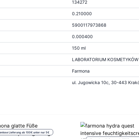
134272
0.210000
5900117973868
0.000400
150 ml
LABORATORIUM KOSMETYKÓW N
Farmona
ul. Jugowicka 10c, 30-443 Krak
enlose Lieferung ab 100€ unter nur 5€