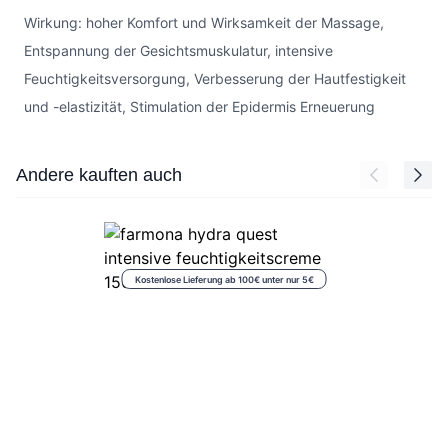
Wirkung: hoher Komfort und Wirksamkeit der Massage,
Entspannung der Gesichtsmuskulatur, intensive
Feuchtigkeitsversorgung, Verbesserung der Hautfestigkeit
und -elastizität, Stimulation der Epidermis Erneuerung
Press to skip carousel
Andere kauften auch
Kostenlose Lieferung ab 100€ unter nur 5€