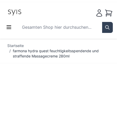
Waren
Gesamten Shop hier durchsuchen...
Sear
Zum Inhalt springen
Startseite
/
farmona hydra quest feuchtigkeitsspendende und
straffende Massagecreme 280ml