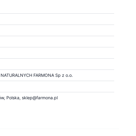
ATURALNYCH FARMONA Sp z o.o.
ów, Polska,
sklep@farmona.pl