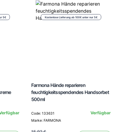
ur 5€
Kostenlose Lieferung ab 100€ unter nur 5€
Farmona Hände reparieren
Far
creme
feuchtigkeitsspendendes Handsorbet
Alte
500ml
Par
Verfügbar
Verfügbar
Code: 133631
Marke: FARMONA
Code
Mark
15,92 €