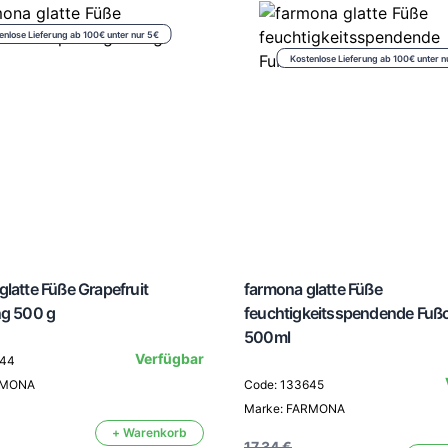
enlose Lieferung ab 100€ unter nur 5€
Kostenlose Lieferung ab 100€ unter n
latte Füße Grapefruit
farmona glatte Füße
ng 500 g
feuchtigkeitsspendende Fuß
500ml
Verfügbar
644
RMONA
Code: 133645
Marke: FARMONA
+ Warenkorb
17,34 €