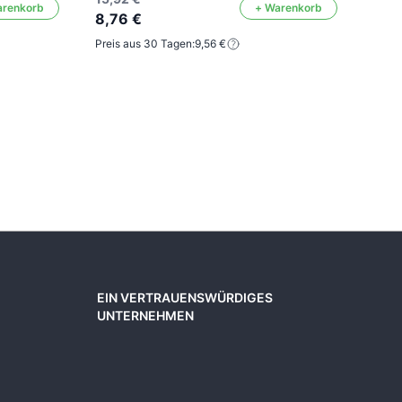
arenkorb
+ Warenkorb
8,76 €
Preis aus 30 Tagen:
9,56 €
15,7
8,6
Preis
EIN VERTRAUENSWÜRDIGES
UNTERNEHMEN