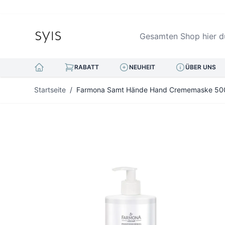
Gesamten Shop hier durc
RABATT
NEUHEIT
ÜBER UNS
Zum Inhalt springen
Startseite
/
Farmona Samt Hände Hand Crememaske 50