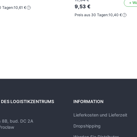
+ W
9,53 €
0 Tagen:
10,61 €
Preis aus 30 Tagen:
10,40 €
 DES LOGISTIKZENTRUMS
INFORMATION
Lieferkosten und Lieferzeit
a 8B, bud. DC 2A
Dropshipping
rocław
Werden Sie Distributor