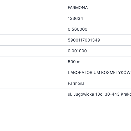
FARMONA
133634
0.560000
5900117001349
0.001000
500 ml
LABORATORIUM KOSMETYKÓW N
Farmona
ul. Jugowicka 10c, 30-443 Krak