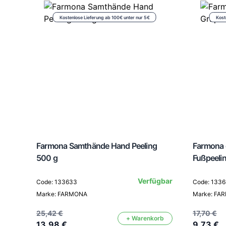
Kostenlose Lieferung ab 100€ unter nur 5€
Kost
Farmona Samthände Hand Peeling
Farmona g
500 g
Fußpeeli
Verfügbar
Code: 133633
Code: 133
Marke: FARMONA
Marke: FA
25,42 €
17,70 €
+ Warenkorb
13,98 €
9,73 €