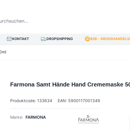
hsuchen...
KONTAKT
DROPSHIPPING
B2B - GROSSHANDELSP
0ml
Farmona Samt Hände Hand Crememaske 5
Produktcode: 133634
EAN: 5900117001349
Marke:
FARMONA