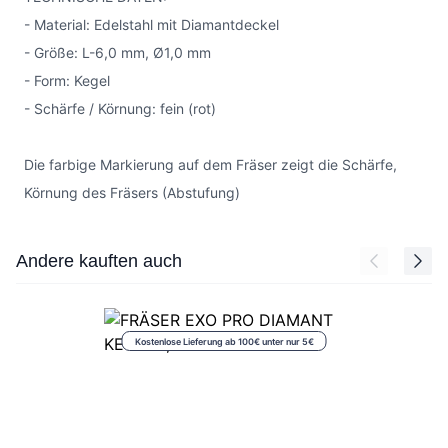
- Material: Edelstahl mit Diamantdeckel
- Größe: L-6,0 mm, Ø1,0 mm
- Form: Kegel
- Schärfe / Körnung: fein (rot)
Die farbige Markierung auf dem Fräser zeigt die Schärfe,
Körnung des Fräsers (Abstufung)
Press to skip carousel
Andere kauften auch
Kostenlose Lieferung ab 100€ unter nur 5€