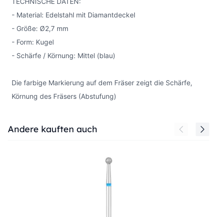
TECHNISCHE DATEN:
- Material: Edelstahl mit Diamantdeckel
- Größe: Ø2,7 mm
- Form: Kugel
- Schärfe / Körnung: Mittel (blau)
Die farbige Markierung auf dem Fräser zeigt die Schärfe,
Körnung des Fräsers (Abstufung)
Press to skip carousel
Andere kauften auch