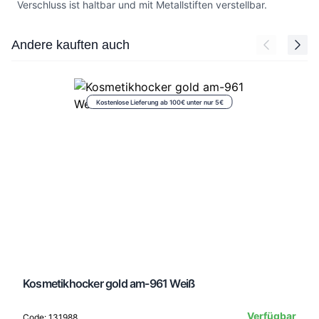
Verschluss ist haltbar und mit Metallstiften verstellbar.
Press to skip carousel
Andere kauften auch
Kostenlose Lieferung ab 100€ unter nur 5€
Kosmetikhocker gold am-961 Weiß
Verfügbar
Code: 131988