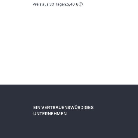
Preis aus 30 Tagen:
5,40 €
6,43
3,5
Preis
EIN VERTRAUENSWÜRDIGES
UNTERNEHMEN