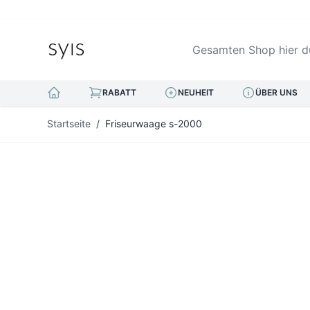
Gesamten Shop hier durc
RABATT
NEUHEIT
ÜBER UNS
Zum Inhalt springen
Startseite
/
Friseurwaage s-2000