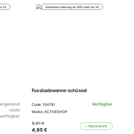
ur 5€
Kostenlose Lieferung ab 100€ unter nur 5€
Fussbadewanne-schüssel
Fris
ergehend
Verfügbar
Code: 104781
nicht
Marke: ACTIVESHOP
Code
verfügbar
Mark
9,01 €
+ Warenkorb
Farbe
4,95 €