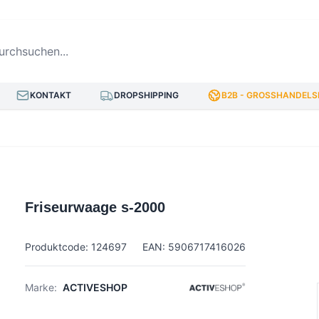
hsuchen...
KONTAKT
DROPSHIPPING
B2B - GROSSHANDELSP
Friseurwaage s-2000
Produktcode: 124697
EAN: 5906717416026
Marke:
ACTIVESHOP