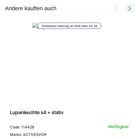
Press to skip carousel
Andere kauften auch
Kostenlose Lieferung ab 100€ unter nur 5€
Lupenleuchte s4 + stativ
Verfügbar
Code: 114428
Marke: ACTIVESHOP