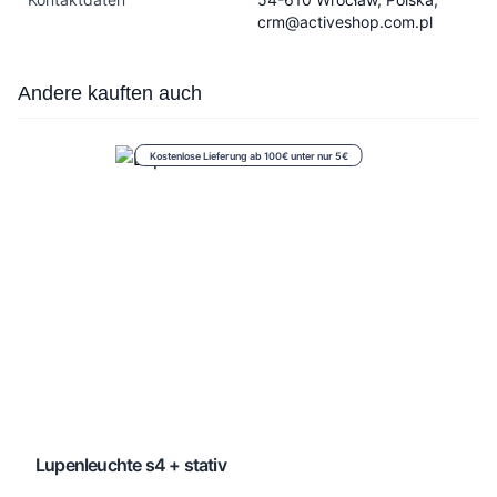
crm@activeshop.com.pl
Press to skip carousel
Andere kauften auch
Kostenlose Lieferung ab 100€ unter nur 5€
Lupenleuchte s4 + stativ