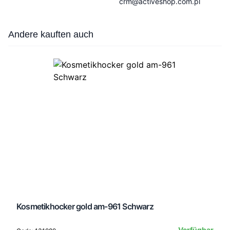
crm@activeshop.com.pl
Press to skip carousel
Andere kauften auch
Kosmetikhocker gold am-961 Schwarz
Verfügbar