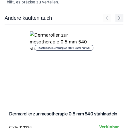
hilft, es präzise zu verteilen.
Press to skip carousel
Andere kauften auch
Kostenlose Lieferung ab 100€ unter nur 5€
Dermaroller zur mesotherapie 0,5 mm 540 stahlnadeln
Verfügbar
Code: 113236