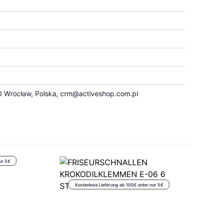
 Wrocław, Polska,
crm@activeshop.com.pl
ur 5€
Kostenlose Lieferung ab 100€ unter nur 5€