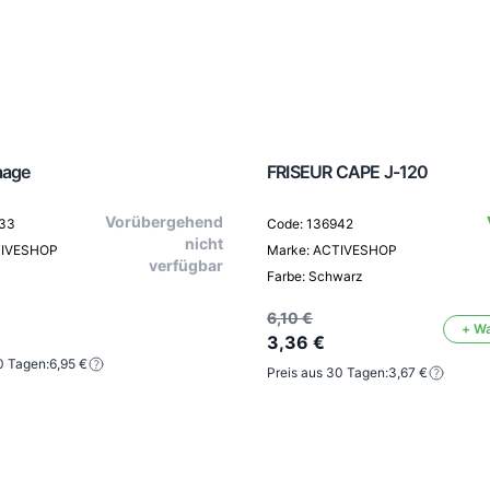
aage
FRISEUR CAPE J-120
Vorübergehend
133
Code: 136942
nicht
TIVESHOP
Marke: ACTIVESHOP
verfügbar
Farbe: Schwarz
6,10 €
+ W
3,36 €
0 Tagen:
6,95 €
Preis aus 30 Tagen:
3,67 €