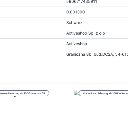
5906717435911
0.001300
Schwarz
Activeshop Sp. z o.o
Activeshop
Graniczna 8b, bud.DC2A, 54-610
enlose Lieferung ab 100€ unter nur 5€
Kostenlose Lieferung ab 100€ unter n