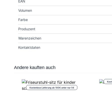
EAN
Volumen
Farbe
Produzent
Warenzeichen
Kontaktdaten
Press to skip carousel
Andere kauften auch
Kost
Kostenlose Lieferung ab 100€ unter nur 5€