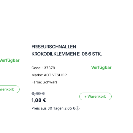
FRISEURSCHNALLEN
Haar
KROKODILKLEMMEN E-06 6 STK.
Verfügbar
Verfügbar
Code: 137379
Code
Marke: ACTIVESHOP
Mark
Farbe: Schwarz
arenkorb
3,40 €
+ Warenkorb
2,57
1,88 €
1,42
Preis aus 30 Tagen:
2,05 €
Preis