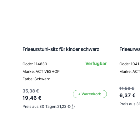
Friseurstuhl-sitz für kinder schwarz
Friseurw
Verfügbar
Code: 114830
Code: 104
Marke: ACTIVESHOP
Marke: AC
Farbe: Schwarz
11,58 €
35,38 €
+ Warenkorb
6,37 €
19,46 €
Preis aus 3
Preis aus 30 Tagen:
21,23 €