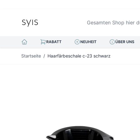
Gesamten Shop hier durc
RABATT
NEUHEIT
ÜBER UNS
Zum Inhalt springen
Startseite
/
Haarfärbeschale c-23 schwarz