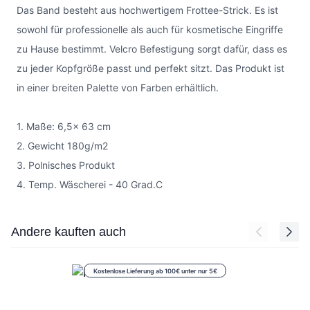
Das Band besteht aus hochwertigem Frottee-Strick. Es ist
sowohl für professionelle als auch für kosmetische Eingriffe
zu Hause bestimmt. Velcro Befestigung sorgt dafür, dass es
zu jeder Kopfgröße passt und perfekt sitzt. Das Produkt ist
in einer breiten Palette von Farben erhältlich.
1. Maße: 6,5x 63 cm
2. Gewicht 180g/m2
3. Polnisches Produkt
4. Temp. Wäscherei - 40 Grad.C
Press to skip carousel
Andere kauften auch
Kostenlose Lieferung ab 100€ unter nur 5€